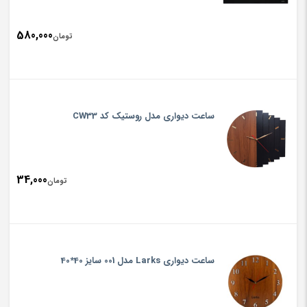
580,000
تومان
ساعت دیواری مدل روستیک کد CW33
34,000
تومان
ساعت دیواری Larks مدل 001 سایز 40*40