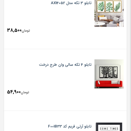
تابلو 3 تکه مدل AX14052
38,500
تومان
تابلو 4 تکه سالی وان طرح درخت
54,900
تومان
تابلو آرتی فریم کد F001B33