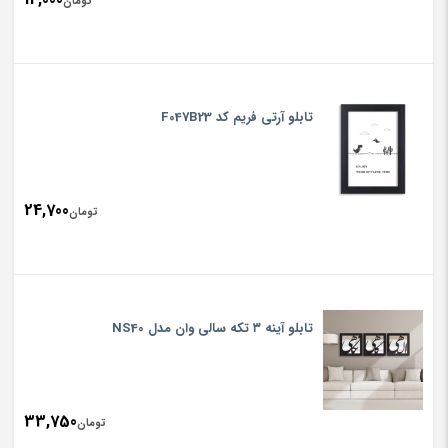
تومان
تابلو آرتی فریم کد F047B23
24,700
تومان
تابلو آینه ۳ تکه سالی وان مدل NS40
33,750
تومان