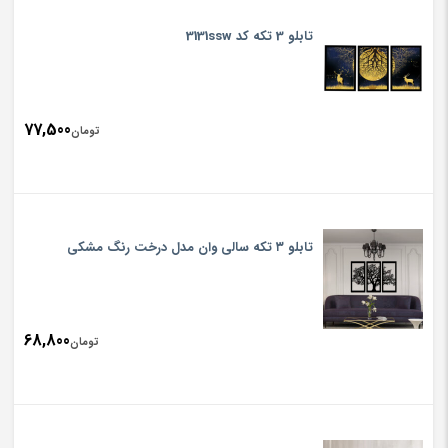
تابلو 3 تکه کد 3131ssw
77,500
تومان
تابلو ۳ تکه سالی وان مدل درخت ‌رنگ مشکی
68,800
تومان