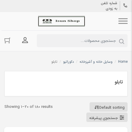
شماره تلفن
به زودی
ورود به حسا
Home
/
وسایل خانه و آشپزخانه
/
دکوراتیو
/
تابلو
تابلو
Showing 1–20 of 180 results
Default sorting
جستجوی پیشرفته