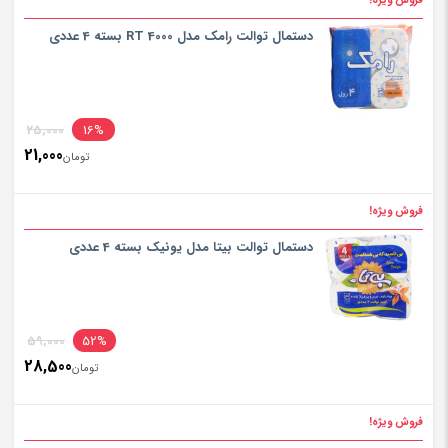
فروش ویژه!
دستمال توالت رامک مدل RT 4000 بسته 4 عددی
inal
25,000
16%
21,000
rice
تومان
ent
rice
فروش ویژه!
تومان000
is:
دستمال توالت بیتا مدل یونیک بسته 4 عددی
تومان000
inal
59,000
52%
28,500
rice
تومان
ent
rice
فروش ویژه!
تومان000