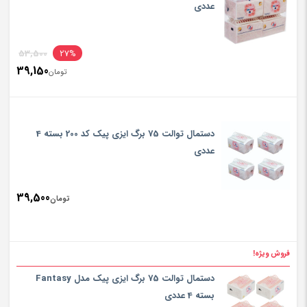
تومان900
عددی
inal
53,500
27%
39,150
rice
تومان
ent
rice
تومان500
is:
دستمال توالت 75 برگ ایزی پیک کد 200 بسته 4
تومان150
عددی
39,500
تومان
فروش ویژه!
دستمال توالت 75 برگ ایزی پیک مدل Fantasy
بسته 4 عددی