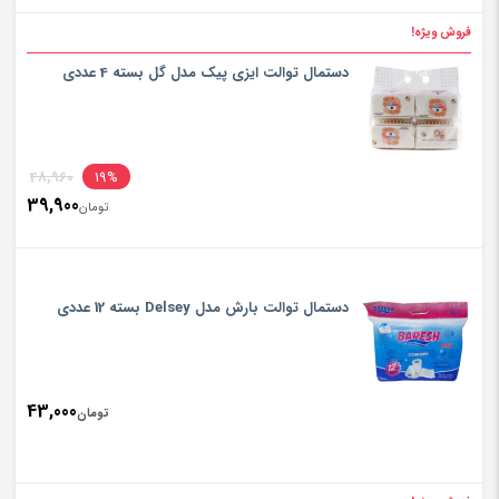
rice
فروش ویژه!
تومان960
is:
دستمال توالت ایزی پیک مدل گل بسته 4 عددی
تومان500
inal
48,960
19%
39,900
rice
تومان
ent
rice
تومان960
is:
دستمال توالت بارش مدل Delsey بسته 12 عددی
تومان900
43,000
تومان