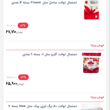
is:
دستمال توالت ساحل مدل Flower بسته 12 عددی
تومان500
inal
80,400
16%
67,710
rice
تومان
ent
rice
فروش ویژه!
تومان400
is:
دستمال توالت گلریز مدل 01 بسته 9 عددی
تومان710
inal
75,600
13%
65,900
rice
تومان
ent
rice
فروش ویژه!
تومان600
is:
دستمال توالت 50 برگ ایزی پیک مدل New بسته 4