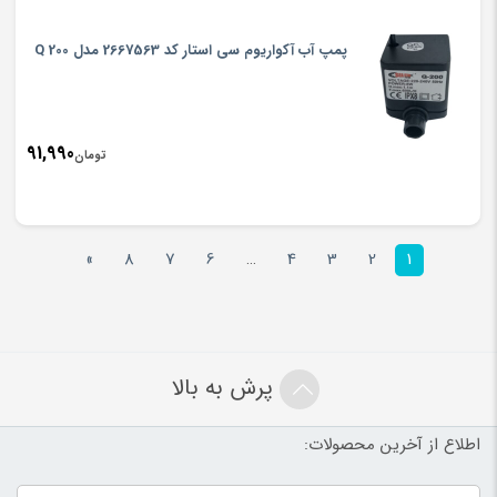
پمپ آب آکواریوم سی استار کد 2667563 مدل Q 200
91,990
تومان
»
8
7
6
…
4
3
2
1
پرش به بالا
اطلاع از آخرین محصولات: