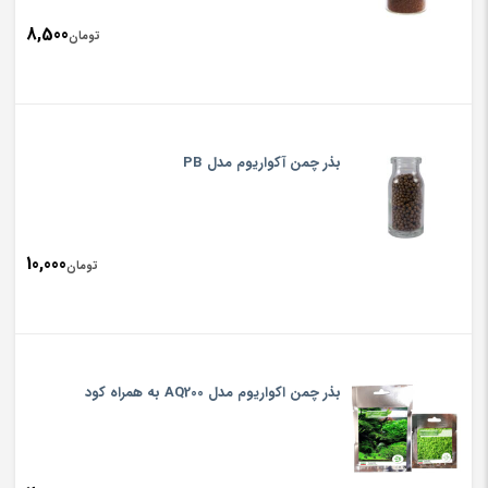
8,500
تومان
بذر چمن آکواریوم مدل PB
10,000
تومان
بذر چمن اکواریوم مدل AQ200 به همراه کود