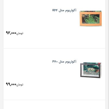
آکواریوم مدل K44
92,000
تومان
آکواریوم مدل P40
99,000
تومان