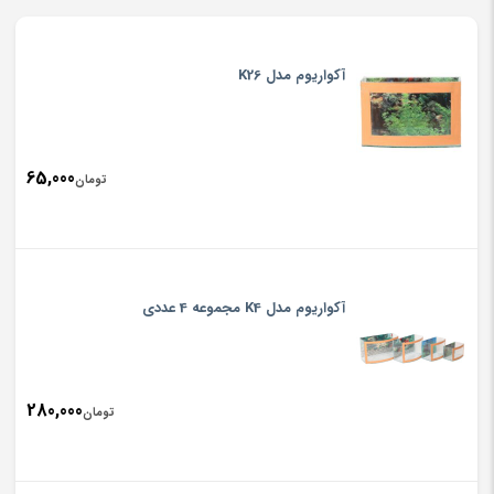
آکواریوم مدل K26
65,000
تومان
آکواریوم مدل K4 مجموعه 4 عددی
280,000
تومان