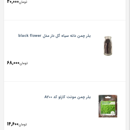
20,000
تومان
بذر چمن دانه سیاه گل دار مدل black flower
68,000
تومان
بذر چمن مونت کارلو کد A200
14,600
تومان