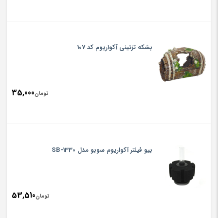
بشکه تزئینی آکواریوم کد 107
35,000
تومان
بیو فیلتر آکواریوم سوبو مدل SB-1330
53,510
تومان