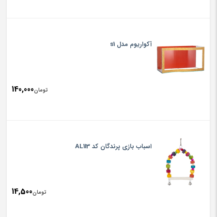
آکواریوم مدل s1
140,000
تومان
اسباب بازی پرندگان کد AL113
14,500
تومان