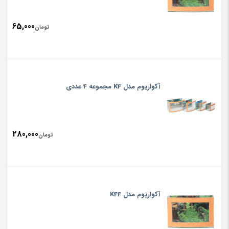
65,000
تومان
آکواریوم مدل K4 مجموعه 4 عددی
280,000
تومان
آکواریوم مدل K44