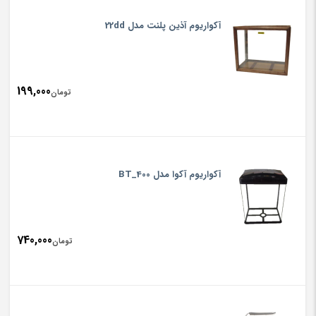
آکواریوم آذین پلنت مدل 22dd
199,000
تومان
آکواریوم آکوا مدل BT_400
740,000
تومان