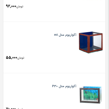
92,000
تومان
آکواریوم مدل m1
55,000
تومان
آکواریوم مدل P30
70,000