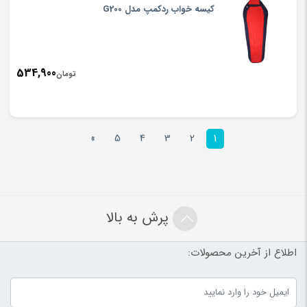
کیسه خواب ردکمپ مدل G200
534,900
تومان
»
5
4
3
2
1
پرش به بالا
اطلاع از آخرین محصولات: