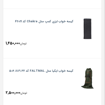
کیسه خواب ایزی کمپ مدل Chakra کد F2021
1,450,000
تومان
کیسه خواب ایکیا مدل FALTMAL کد 504.889.32
2,500,000
تومان