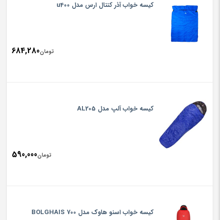
کیسه خواب آذر کنتال ارس مدل u400
684,280
تومان
کیسه خواب آلپ مدل AL205
590,000
تومان
کیسه خواب اسنو هاوک مدل BOLGHAIS 700