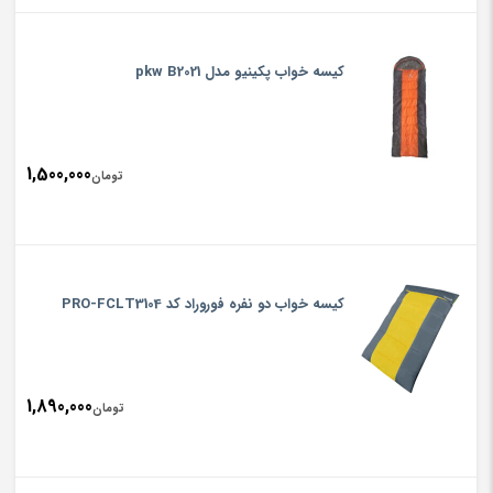
کیسه خواب پکینیو مدل pkw B2021
1,500,000
تومان
کیسه خواب دو نفره فوروراد کد PRO-FCLT3104
1,890,000
تومان