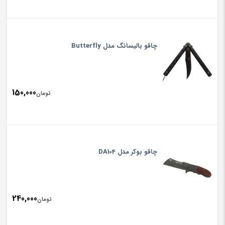
چاقو بالیسانگ مدل Butterfly
150,000
تومان
چاقو بوکر مدل DA104
240,000
تومان