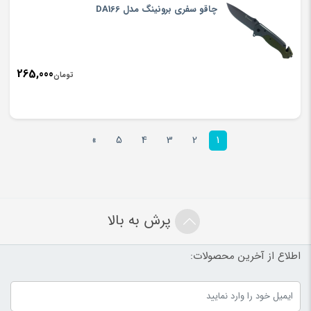
چاقو سفری برونینگ مدل DA166
265,000
تومان
»
5
4
3
2
1
پرش به بالا
اطلاع از آخرین محصولات: