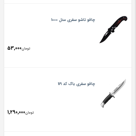
چاقو تاشو سفری مدل 1000
53,000
تومان
چاقو سفری باک کد 119
1,290,000
تومان