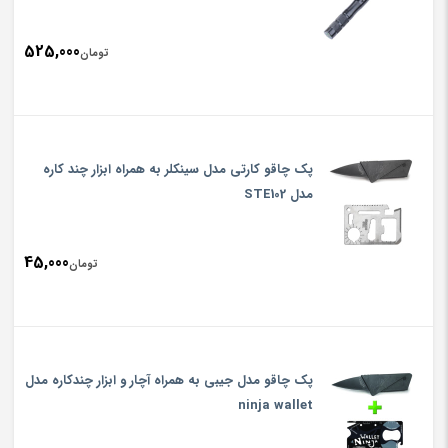
525,000
تومان
پک چاقو کارتی مدل سینکلر به همراه ابزار چند کاره
مدل STE102
45,000
تومان
پک چاقو مدل جیبی به همراه آچار و ابزار چندکاره مدل
ninja wallet