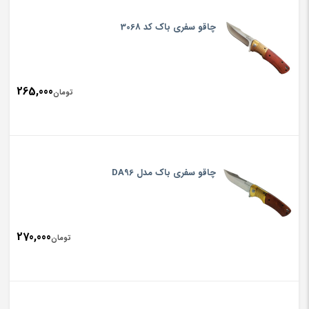
چاقو سفری باک کد 3068
265,000
تومان
چاقو سفری باک مدل DA96
270,000
تومان