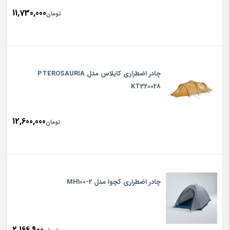
11,730,000
تومان
چادر اضطراری کایلاس مدل PTEROSAURIA
KT320028
12,600,000
تومان
چادر اضطراری کچوا مدل MH100-2
2,166,900