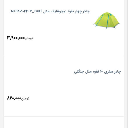
چادر چهار نفره نیچرهایک مدل NH18Z044-P_Seri
3,900,000
تومان
چادر سفری 10 نفره مدل جنگلی
860,000
تومان