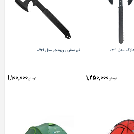
وک مدل 0241
تبر سفری ریونجر مدل 0741
1,100,000
1,250,000
تومان
تومان