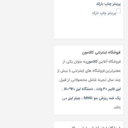
پرینتر چاپ بارکد
فروشگاه اینترنتی کالامون
فروشگاه آنلاین
کالامون
به عنوان یکی از
معتبرترین فروشگاه های اینترنتی با بیش از
چند سال تجربه شامل محصولاتی از قبیل:
لیزر فایبر 30 وات
،
دستگاه لیزر 120*180
،
پک ضد ریزش مو MND
،
چیلر لیزر
می
باشد.