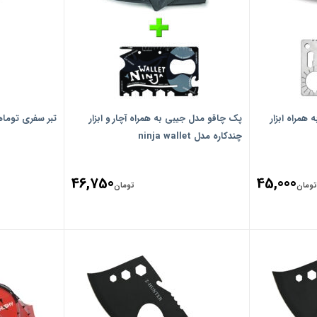
همراه ابزار
پک چاقو مدل جیبی به همراه آچار و ابزار
تبر سفری توماها
چندکاره مدل ninja wallet
46,750
45,000
تومان
تومان