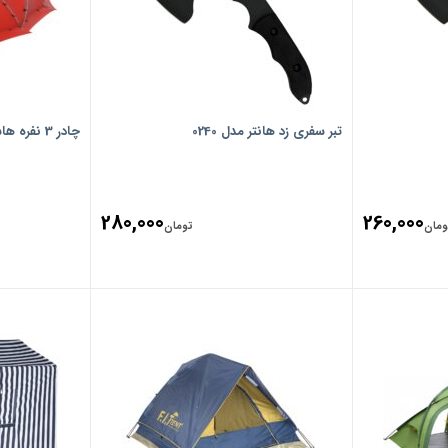
تبر سفری زد هانتر مدل 0240
چادر 3 نفره هاسکی مدل Fighter 3-4
280,000
260,000
ومان
تومان