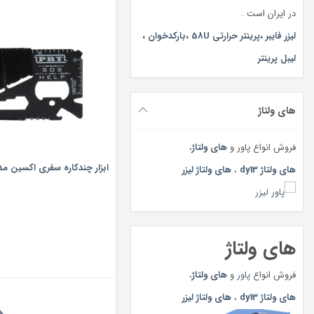
در ایران است .
لیزر فایبر
،
پرینتر حرارتی 58U
،
بارکدخوان
،
لیبل پرینتر
های ولتاژ
فروش انواع پاور و
های ولتاژ
،
ابزار چندکاره سفری اکسین مدل 2
های ولتاژ dy13
،
های ولتاژ لیزر
های ولتاژ
فروش انواع
پاور
و
های ولتاژ
،
های ولتاژ dy13
،
های ولتاژ لیزر