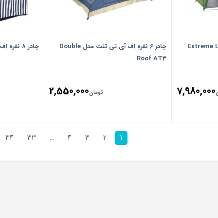
فره هاسکی مدل Extreme Lite
چادر 6 نفره اف آی تی تنت مدل Double
چادر 8 نفره اف آی تی تنت مدل Frence 1
Roof AT3
2,550,000
7,980,000
تومان
34
33
…
4
3
2
1