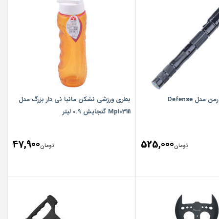
 مدل Defense
بطری ورزشی نشکن مانیا نی دار بزرگ مدل
Mp103111 گنجایش 0.9 لیتر
47,900
525,000
تومان
تومان