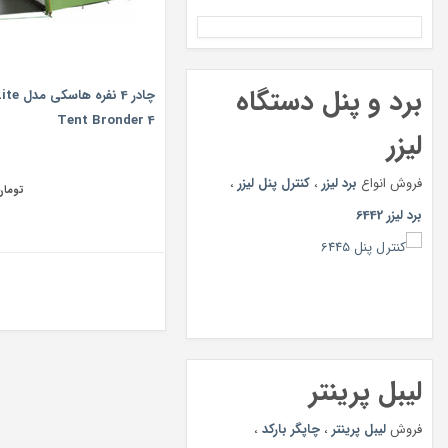
برد و پنل دستگاه
چادر 4 ن
Tent Bronder 4
لیزر
فروش انواع
برد لیزر
،
کنترل پنل لیزر
،
تومان
برد لیزر 6442
لیبل پرینتر
فروش
لیبل پرینتر
،
چاپگر بارکد
،