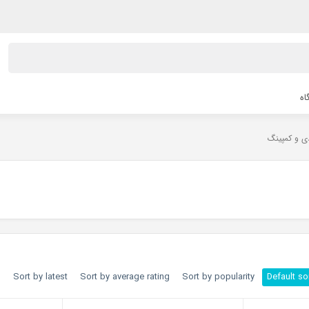
اه
ی و کمپینگ
h
Sort by latest
Sort by average rating
Sort by popularity
Default so