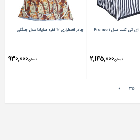
چادر اضطراری 12 نفره سایانا مدل جنگلی
930,000
2,145,000
تومان
تومان
»
35