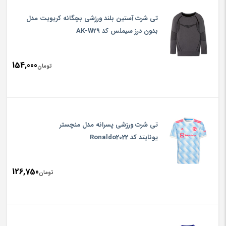
تی شرت آستین بلند ورزشی بچگانه کریویت مدل
بدون درز سیملس کد AK-W29
154,000
تومان
تی شرت ورزشی پسرانه مدل منچستر
یونایتد کد Ronaldo2022
126,750
تومان