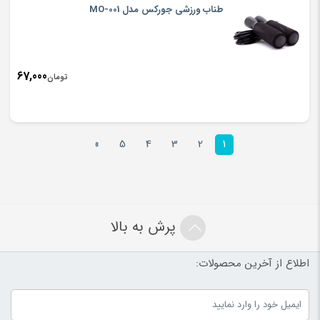
طناب ورزشی جورکس مدل MO-001
67,000
تومان
»
5
4
3
2
1
پرش به بالا
اطلاع از آخرین محصولات: