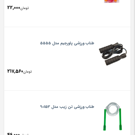
22,000
تومان
طناب ورزشی پاورجیم مدل 5555
217,560
تومان
طناب ورزشی تن زیب مدل 90153
46,000