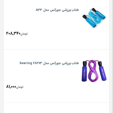
طناب ورزشی جورکس مدل A33
208,340
تومان
طناب ورزشی جورکس مدل bearing 28473
81,000
تومان