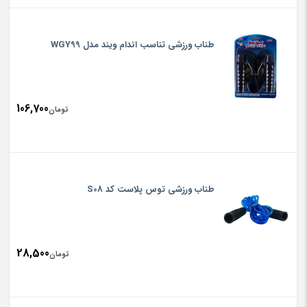
طناب ورزشی تناسب اندام ویند مدل WGY99
106,700
تومان
طناب ورزشی توس پلاست کد S08
28,500
تومان