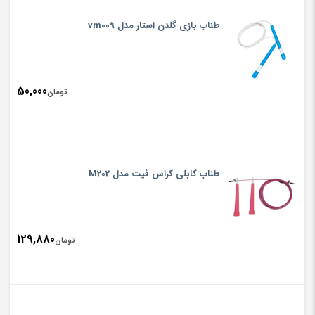
طناب بازی گلدن استار مدل vm009
50,000
تومان
طناب کابلی کراس فیت مدل M202
129,880
تومان