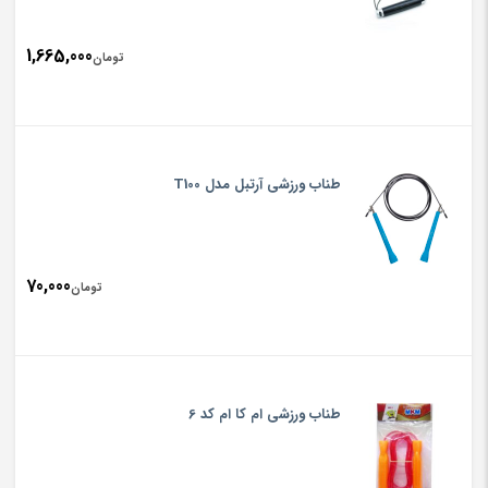
1,665,000
تومان
طناب ورزشی آرتبل مدل T100
70,000
تومان
طناب ورزشی ام کا ام کد 6