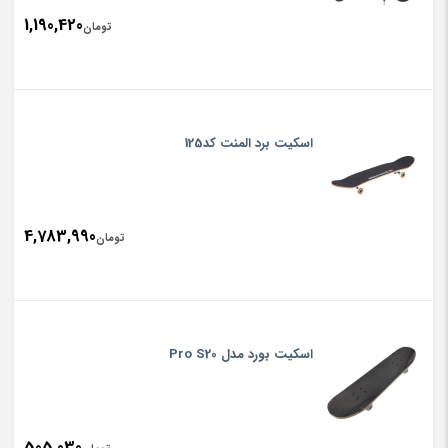
1,190,420
تومان
اسکیت برد المنت کد125
4,783,990
تومان
اسکیت بورد مدل Pro S20
505,030