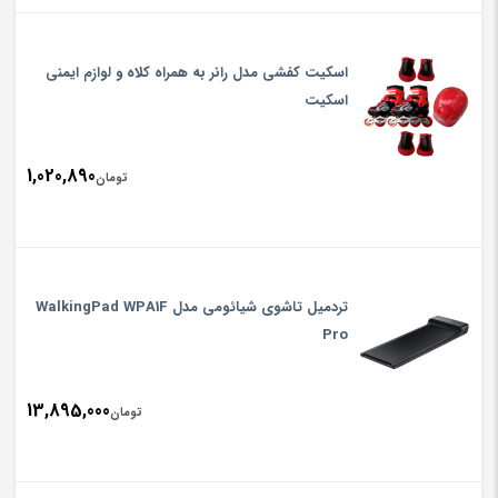
اسکیت کفشی مدل رانر به همراه کلاه و لوازم ایمنی
اسکیت
1,020,890
تومان
تردمیل تاشوی شیائومی مدل WalkingPad WPA1F
Pro
13,895,000
تومان