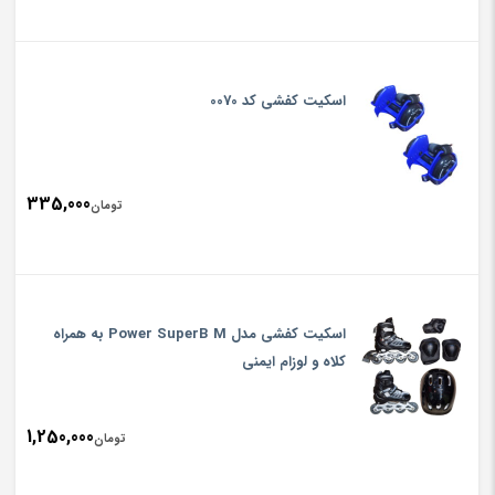
اسکیت کفشی کد 0070
335,000
تومان
اسکیت کفشی مدل Power SuperB M به همراه
کلاه و لوزام ایمنی
1,250,000
تومان