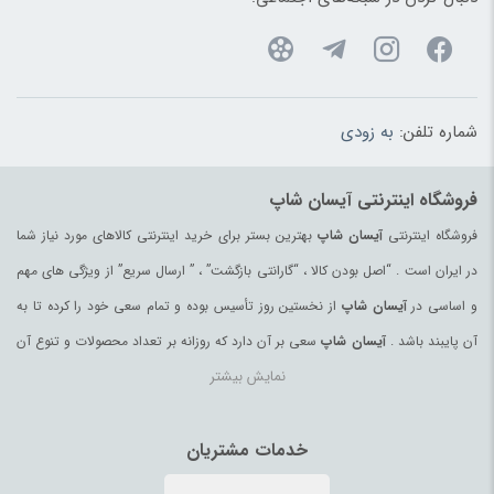
شماره تلفن:
به زودی
فروشگاه اینترنتی آیسان شاپ
فروشگاه اینترنتی
آیسان شاپ
بهترین بستر برای خرید اینترنتی کالاهای مورد نیاز شما
در ایران است . “اصل بودن کالا ، “گارانتی بازگشت” ، ” ارسال سریع” از ویژگی های مهم
و اساسی در
آیسان شاپ
از نخستین روز تأسیس بوده و تمام سعی خود را کرده تا به
آن پایبند باشد .
آیسان شاپ
سعی بر آن دارد که روزانه بر تعداد محصولات و تنوع آن
نمایش بیشتر
بیفزاید تا بتواند نیاز همه ی افراد با هر نوع سلیقه را در خرید محصولات اینترنتی مرتفع
کند.
تمامی کالاها و خدمات در
آیسان شاپ
خدمات مشتریان
حسب مورد دارای مجوز های لازم از مراجع
مربوطه می باشند و فعالیتهای این سایت تابع قوانین و مقررات جمهوری اسلامی ایران