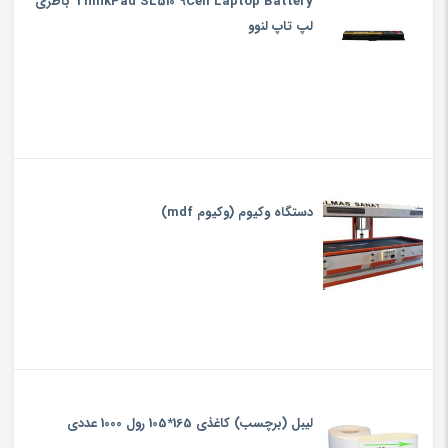
ThinkPad SL510 9Cell Laptop Battery باطری
لپ تاپ لنوو
دستگاه وکیوم (وکیوم mdf)
لیبل (برچسب) کاغذی 165*105 رول 1000 عددی