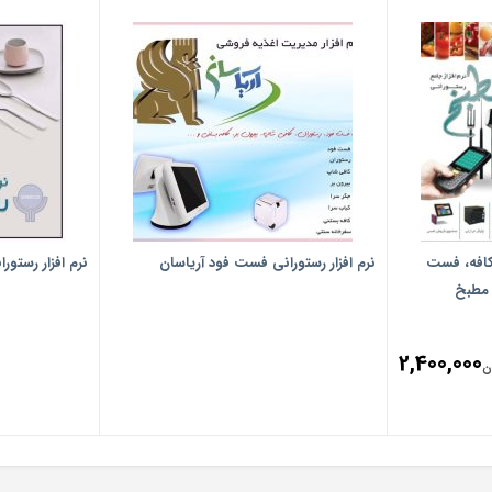
كافه، فست
نرم افزار رستورانی فست فود آرياسان
نرم افزار رستو
 مطبخ
2,400,000
ن