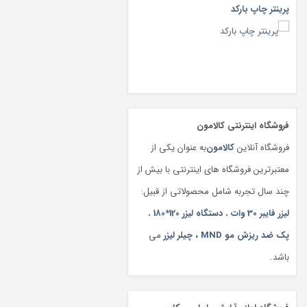
پرینتر چاپ بارکد
فروشگاه اینترنتی کالامون
فروشگاه آنلاین
کالامون
به عنوان یکی از
معتبرترین فروشگاه های اینترنتی با بیش از
چند سال تجربه شامل محصولاتی از قبیل:
لیزر فایبر 30 وات
،
دستگاه لیزر 120*180
،
پک ضد ریزش مو MND
،
چیلر لیزر
می
باشد.