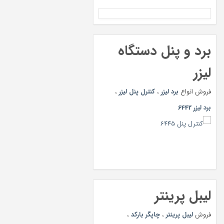
برد و پنل دستگاه
لیزر
فروش انواع
برد لیزر
،
کنترل پنل لیزر
،
برد لیزر 6442
لیبل پرینتر
فروش
لیبل پرینتر
،
چاپگر بارکد
،