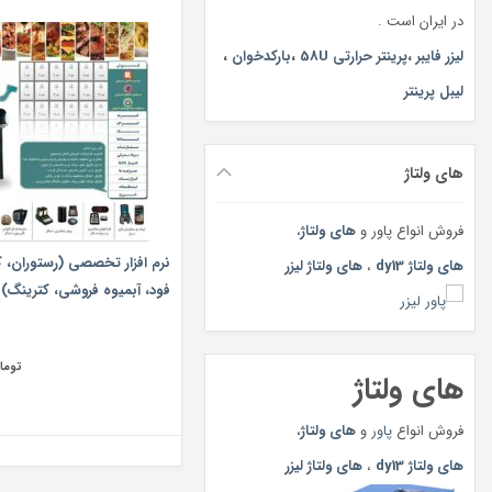
در ایران است .
لیزر فایبر
،
پرینتر حرارتی 58U
،
بارکدخوان
،
لیبل پرینتر
های ولتاژ
فروش انواع پاور و
های ولتاژ
،
نرم افزار تخصصي (رستوران، 
های ولتاژ dy13
،
های ولتاژ لیزر
فود، آبميوه فروشي، كترينگ)
توما
های ولتاژ
فروش انواع
پاور
و
های ولتاژ
،
های ولتاژ dy13
،
های ولتاژ لیزر