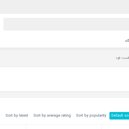
اه
فست فود
h
Sort by latest
Sort by average rating
Sort by popularity
Default so