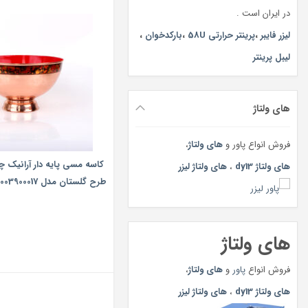
در ایران است .
لیزر فایبر
،
پرینتر حرارتی 58U
،
بارکدخوان
،
لیبل پرینتر
های ولتاژ
فروش انواع پاور و
های ولتاژ
،
های ولتاژ dy13
،
های ولتاژ لیزر
طرح‎ ‎گلستان مدل 1003900017
های ولتاژ
فروش انواع
پاور
و
های ولتاژ
،
های ولتاژ dy13
،
های ولتاژ لیزر