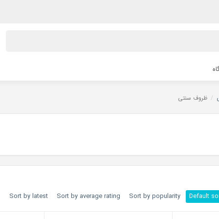
اه
/
ظروف سنتی
h
Sort by latest
Sort by average rating
Sort by popularity
Default so