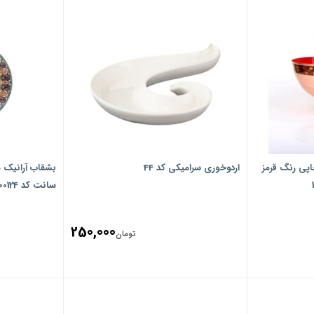
‎کاسه‎ ‎‎مسی پایه دار آرانیک ‎‎چاپی رنگ‎ ‎قرمز
اردوخوری سرامیکی کد 44
سانت کد 1000200124
250,000
تومان