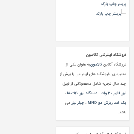
پرینتر چاپ بارکد
فروشگاه اینترنتی کالامون
فروشگاه آنلاین
کالامون
به عنوان یکی از
معتبرترین فروشگاه های اینترنتی با بیش از
چند سال تجربه شامل محصولاتی از قبیل:
لیزر فایبر 30 وات
،
دستگاه لیزر 120*180
،
پک ضد ریزش مو MND
،
چیلر لیزر
می
باشد.