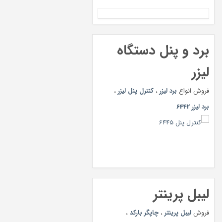
برد و پنل دستگاه
لیزر
فروش انواع
برد لیزر
،
کنترل پنل لیزر
،
برد لیزر 6442
لیبل پرینتر
فروش
لیبل پرینتر
،
چاپگر بارکد
،