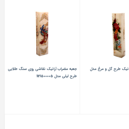
‎جعبه مضراب‏ آرانیک ‎‎طرح‎ ‎گل و مرغ‎‎ ‎‎‎‎‎مدل