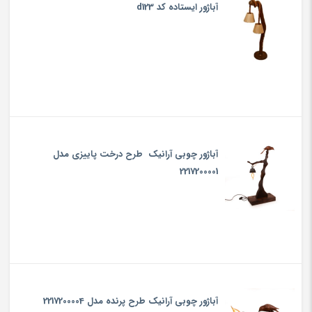
آباژور ایستاده کد d123
آباژور چوبی‏ آرانیک طرح ‏درخت پاییزی‏ مدل
2217200001
آباژور چوبی‏ آرانیک طرح ‏پرنده‏ مدل 2217200004