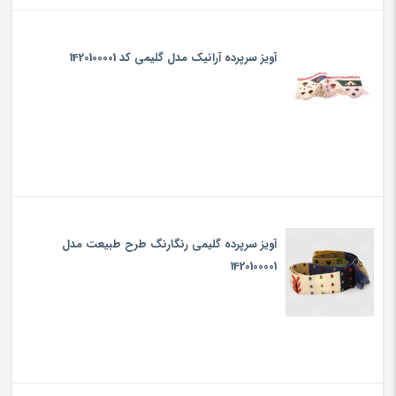
آویز سرپرده آرانیک مدل گلیمی کد 1420100001
آویز سرپرده گلیمی‏ رنگارنگ‏ طرح ‏طبیعت‏ مدل
1420100001