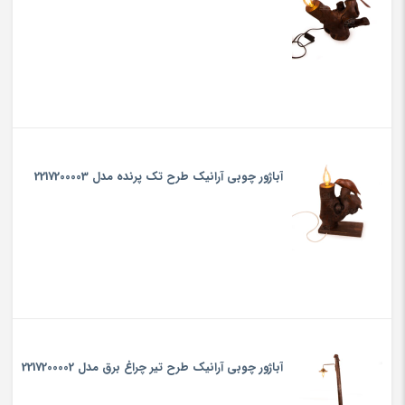
آباژور چوبی‏ آرانیک ‏طرح ‏تک پرنده مدل 2217200003
آباژور چوبی‏ آرانیک طرح ‏تیر چراغ برق‏ مدل 2217200002