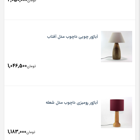
تومان
آباژور چوبی داچوب مدل آفتاب
1,046,500
تومان
آباژور رومیزی داچوب مدل شعله
1,183,000
تومان