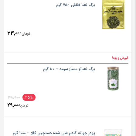
is:
برگ نعنا فلفلی -75 گرم
تومان800
33,000
تومان
فروش ویژه!
برگ نعناع ممتاز سرمد – 100 گرم
inal
38,900
25%
29,000
rice
تومان
ent
rice
تومان900
is:
پودر جوانه گندم غنی شده دستچین کالا – 1000 گرم