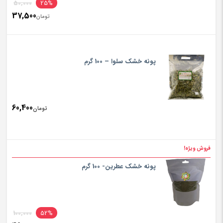
inal
50,000
25%
37,500
rice
تومان
ent
rice
تومان000
is:
پونه خشک سلوا – 100 گرم
تومان500
60,400
تومان
فروش ویژه!
پونه خشک عطرین- 100 گرم
inal
100,000
52%