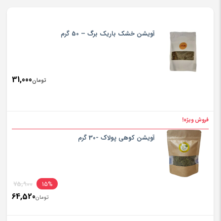
آویشن خشک باریک برگ – 50 گرم
31,000
تومان
فروش ویژه!
آویشن کوهی پولاک -30 گرم
inal
75,900
15%
64,520
rice
تومان
ent