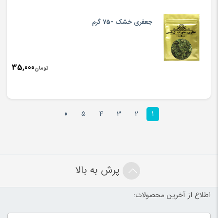
جعفری خشک -75 گرم
35,000
تومان
»
5
4
3
2
1
پرش به بالا
اطلاع از آخرین محصولات: