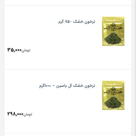
ent
rice
تومان000
is:
ترخون خشک -75 گرم
تومان000
35,000
تومان
ترخون خشک آل یاسین – 1000گرم
298,000
تومان