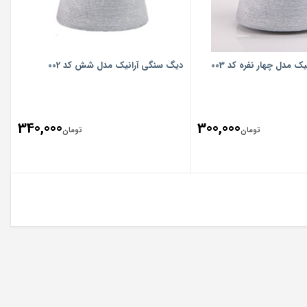
 مدل چهار نفره کد 003
دیگ سنگی آرانیک مدل شش کد 002
340,000
300,000
تومان
تومان