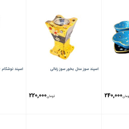
اسپند سوز مدل بخور سوز زغالی
اسپند نوشکام – 240 گ
220,000
240,000
ومان
تومان