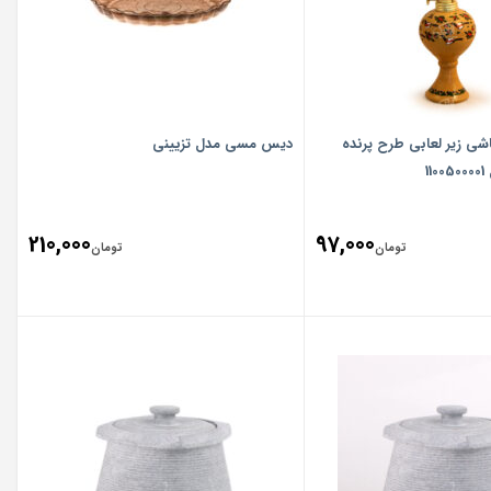
شی زیر لعابی‏ طرح ‏پرنده‏
دیس مسی مدل تزیینی
1
210,000
97,000
تومان
تومان