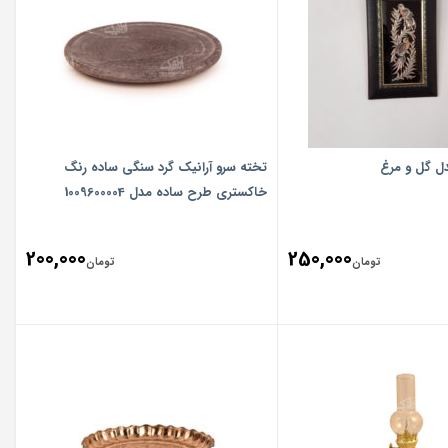
دل گل و مرغ
‎تخته سرو‎ ‎آرانیک گرد‏ سنگی‏ ساده‏ ‏‏رنگ
‏خاکستری‏ طرح ‏ساده‏ مدل 1009600004
200,000
250,000
تومان
تومان