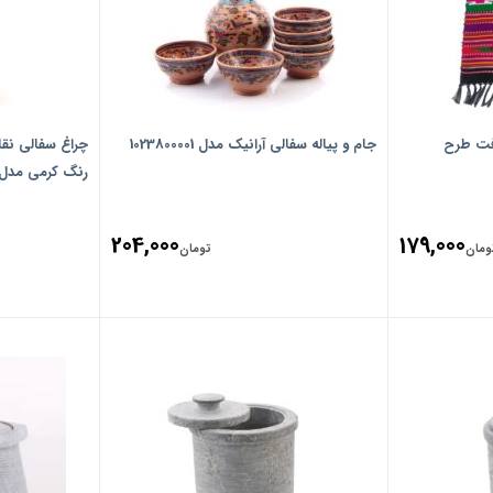
فت طرح
جام و پیاله سفالی آرانیک مدل 1023800001
چراغ سفالی‏ نقا
‏‏رنگ ‏کرمی‏ مدل 100500001
204,000
179,000
ومان
تومان