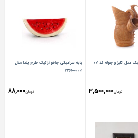
ک مدل کلیز و جوله کد 001
پایه سرامیکی چاقو آرانیک طرح یلدا مدل
3261000001
88,000
3,500,000
تومان
تومان