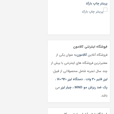
پرینتر چاپ بارکد
فروشگاه اینترنتی کالامون
فروشگاه آنلاین
کالامون
به عنوان یکی از
معتبرترین فروشگاه های اینترنتی با بیش از
چند سال تجربه شامل محصولاتی از قبیل:
لیزر فایبر 30 وات
،
دستگاه لیزر 120*180
،
پک ضد ریزش مو MND
،
چیلر لیزر
می
باشد.