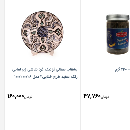
رم
بشقاب سفالی آرانیک گرد نقاشی زیر لعابی
رنگ ‏سفید طرح ‏ختایی2 مدل 1000200026
160,000
47,760
تومان
تومان