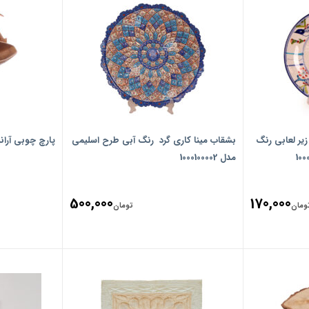
یر لعابی رنگ
بشقاب مینا کاری‏ گرد‏ ‏ رنگ ‏آبی‏ طرح ‏اسلیمی‏
پارچ چوبی آرانی
مدل 1000100002
500,000
170,000
ومان
تومان