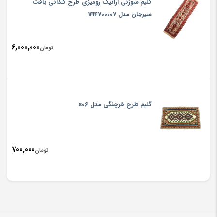
گلیم سوزنی آرانیک رومیزی‏ طرح ‏گلدانی‏ بافت
سیرجان‏ مدل 1414700007
6,000,000
تومان
گلیم طرح خرچنگی مدل s06
700,000
تومان