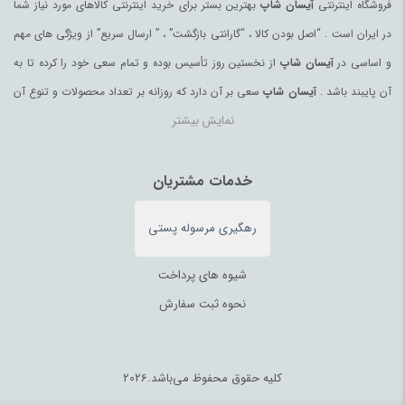
فروشگاه اینترنتی
آیسان شاپ
بهترین بستر برای خرید اینترنتی کالاهای مورد نیاز شما
در ایران است . “اصل بودن کالا ، “گارانتی بازگشت” ، ” ارسال سریع” از ویژگی های مهم
و اساسی در
آیسان شاپ
از نخستین روز تأسیس بوده و تمام سعی خود را کرده تا به
آن پایبند باشد .
آیسان شاپ
سعی بر آن دارد که روزانه بر تعداد محصولات و تنوع آن
نمایش بیشتر
بیفزاید تا بتواند نیاز همه ی افراد با هر نوع سلیقه را در خرید محصولات اینترنتی مرتفع
کند.
تمامی کالاها و خدمات در
آیسان شاپ
خدمات مشتریان
حسب مورد دارای مجوز های لازم از مراجع
مربوطه می باشند و فعالیتهای این سایت تابع قوانین و مقررات جمهوری اسلامی ایران
رهگیری مرسوله پستی
می باشد.
شیوه های پرداخت
نحوه ثبت سفارش
کلیه حقوق محفوظ می‌باشد.2026