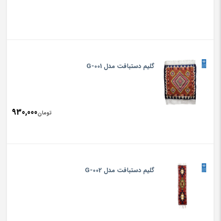
گلیم دستبافت مدل G-001
930,000
تومان
گلیم دستبافت مدل G-002