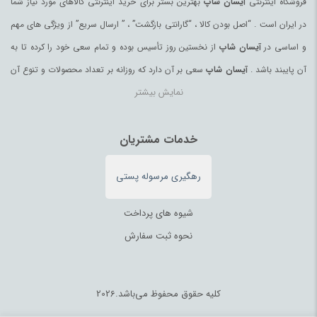
فروشگاه اینترنتی
آیسان شاپ
بهترین بستر برای خرید اینترنتی کالاهای مورد نیاز شما
در ایران است . “اصل بودن کالا ، “گارانتی بازگشت” ، ” ارسال سریع” از ویژگی های مهم
و اساسی در
آیسان شاپ
از نخستین روز تأسیس بوده و تمام سعی خود را کرده تا به
آن پایبند باشد .
آیسان شاپ
سعی بر آن دارد که روزانه بر تعداد محصولات و تنوع آن
نمایش بیشتر
بیفزاید تا بتواند نیاز همه ی افراد با هر نوع سلیقه را در خرید محصولات اینترنتی مرتفع
کند.
تمامی کالاها و خدمات در
آیسان شاپ
خدمات مشتریان
حسب مورد دارای مجوز های لازم از مراجع
مربوطه می باشند و فعالیتهای این سایت تابع قوانین و مقررات جمهوری اسلامی ایران
رهگیری مرسوله پستی
می باشد.
شیوه های پرداخت
نحوه ثبت سفارش
کلیه حقوق محفوظ می‌باشد.2026