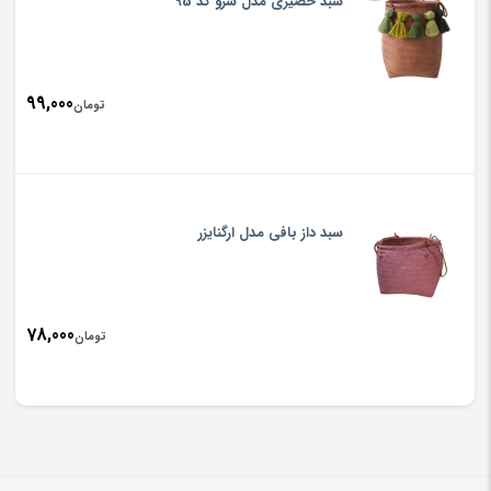
سبد حصیری مدل سرو کد 95
99,000
تومان
سبد داز بافی مدل ارگنایزر
78,000
تومان