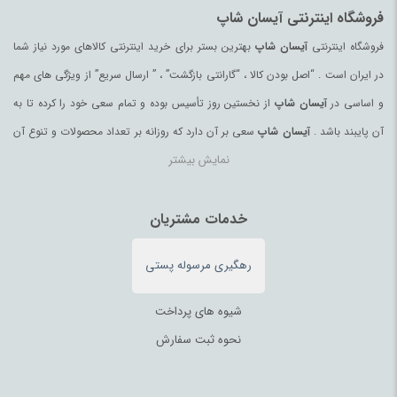
فروشگاه اینترنتی آیسان شاپ
فروشگاه اینترنتی
آیسان شاپ
بهترین بستر برای خرید اینترنتی کالاهای مورد نیاز شما
در ایران است . “اصل بودن کالا ، “گارانتی بازگشت” ، ” ارسال سریع” از ویژگی های مهم
و اساسی در
آیسان شاپ
از نخستین روز تأسیس بوده و تمام سعی خود را کرده تا به
آن پایبند باشد .
آیسان شاپ
سعی بر آن دارد که روزانه بر تعداد محصولات و تنوع آن
نمایش بیشتر
بیفزاید تا بتواند نیاز همه ی افراد با هر نوع سلیقه را در خرید محصولات اینترنتی مرتفع
کند.
تمامی کالاها و خدمات در
آیسان شاپ
خدمات مشتریان
حسب مورد دارای مجوز های لازم از مراجع
مربوطه می باشند و فعالیتهای این سایت تابع قوانین و مقررات جمهوری اسلامی ایران
رهگیری مرسوله پستی
می باشد.
شیوه های پرداخت
نحوه ثبت سفارش