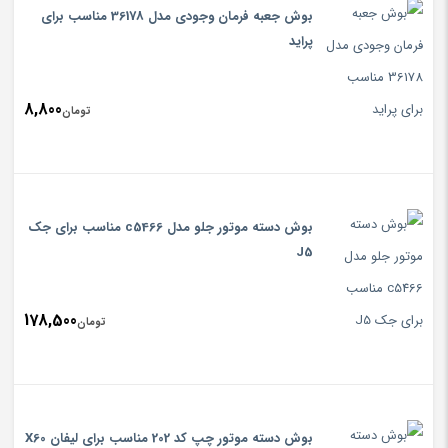
is:
بوش جعبه فرمان وجودی مدل 36178 مناسب برای
تومان960
پراید
8,800
تومان
بوش دسته موتور جلو مدل c5466 مناسب برای جک
J5
178,500
تومان
بوش دسته موتور چپ کد 202 مناسب برای لیفان X60