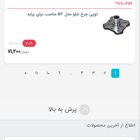
فروش ویژه!
توپی چرخ جلو مدل BF مناسب برای پراید
inal
89,000
20%
71,200
rice
تومان
ent
rice
تومان000
»
11
10
9
…
4
3
2
1
is:
تومان200
پرش به بالا
اطلاع از آخرین محصولات: