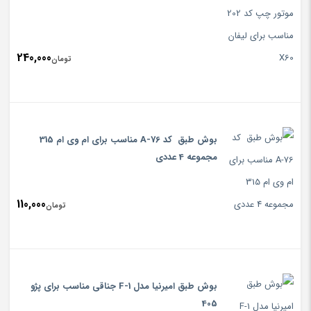
240,000
تومان
بوش طبق کد A-76 مناسب برای ام وی ام 315
مجموعه 4 عددی
110,000
تومان
بوش طبق امیرنیا مدل F-1 جناقی مناسب برای پژو
405