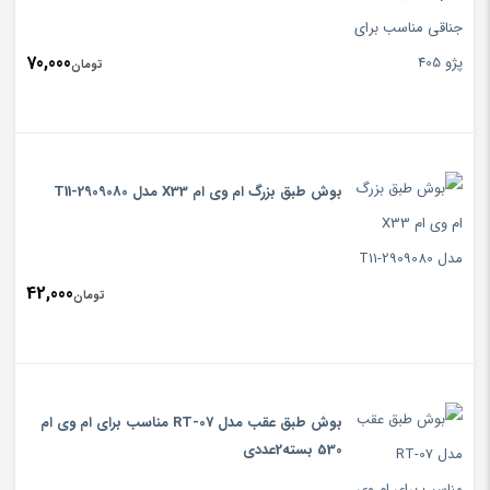
70,000
تومان
بوش طبق بزرگ ام وی ام X33 مدل T11-2909080
42,000
تومان
بوش طبق عقب مدل RT-07 مناسب برای ام وی ام
530 بسته2عددی