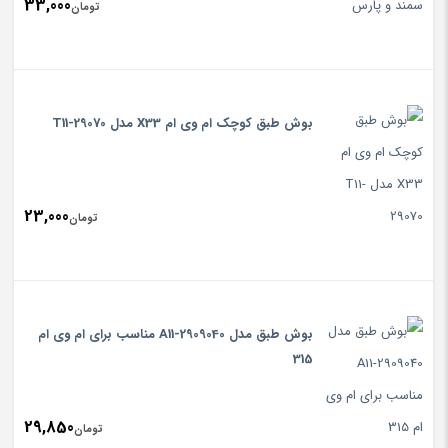
33,000
تومان
بوش طبق کوچک ام وی ام X33 مدل T11-29070
23,000
تومان
بوش طبق مدل A11-2909040 مناسب برای ام وی ام
315
29,850
تومان