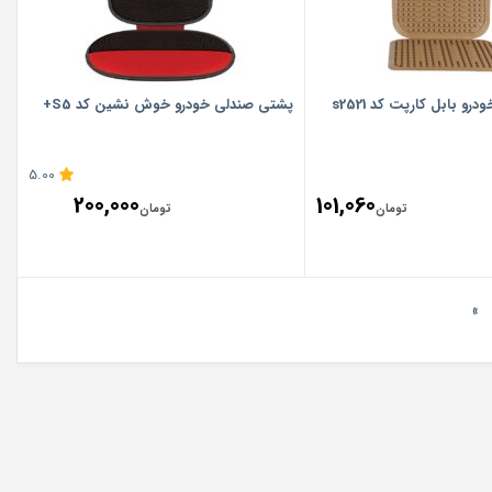
و بابل کارپت کد s2521
پشتی صندلی خودرو خوش نشین کد S5+
5.00
200,000
101,060
تومان
تومان
»