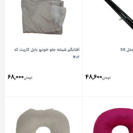
دل SX
آفتابگیر شیشه جلو خودرو بابل کارپت کد
1202
68,000
48,600
تومان
تومان