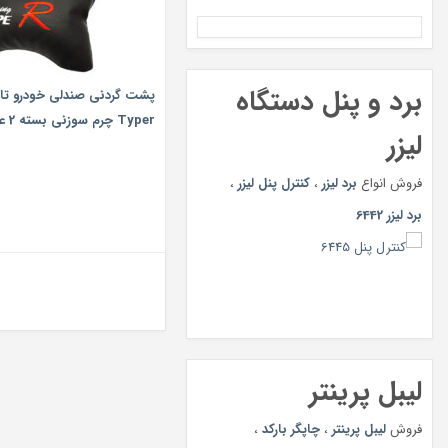
برد و پنل دستگاه
Typer چرم سوزنی بسته 2 عددی
لیزر
فروش انواع
برد لیزر
،
کنترل پنل لیزر
،
برد لیزر 6442
لیبل پرینتر
فروش
لیبل پرینتر
،
چاپگر بارکد
،