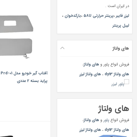
در ایران است .
لیزر فایبر
،
پرینتر حرارتی 58U
،
بارکدخوان
،
لیبل پرینتر
های ولتاژ
فروش انواع پاور و
های ولتاژ
،
آف
های ولتاژ dy13
،
های ولتاژ لیزر
پراید بسته 2 عددی
های ولتاژ
فروش انواع
پاور
و
های ولتاژ
،
های ولتاژ dy13
،
های ولتاژ لیزر