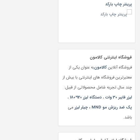
پرینتر چاپ بارکد
فروشگاه اینترنتی کالامون
فروشگاه آنلاین
کالامون
به عنوان یکی از
معتبرترین فروشگاه های اینترنتی با بیش از
چند سال تجربه شامل محصولاتی از قبیل:
لیزر فایبر 30 وات
،
دستگاه لیزر 120*180
،
پک ضد ریزش مو MND
،
چیلر لیزر
می
باشد.