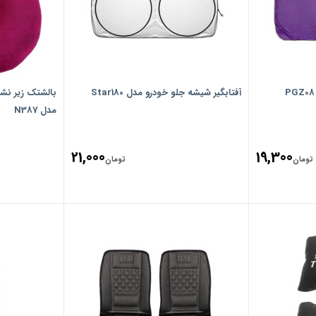
آفتابگیر شیشه جلو خودرو مدل Star180
بالشتک زیر نش
مدل N387
21,000
19,300
تومان
تومان