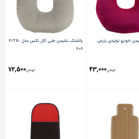
یمن خودرو تولیدی پارس
بالشتک نشیمن طبی کال تکس مدل FITX-
808
72,500
43,000
تومان
تومان