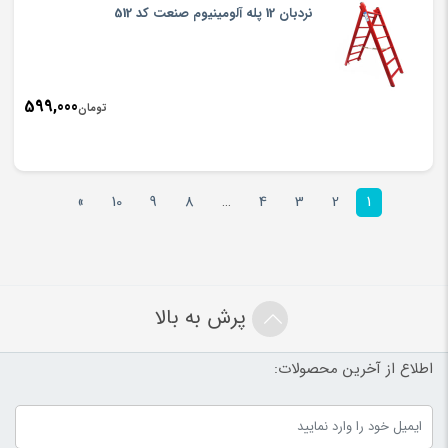
نردبان 12 پله آلومینیوم صنعت کد 512
599,000
تومان
»
10
9
8
…
4
3
2
1
پرش به بالا
اطلاع از آخرین محصولات: