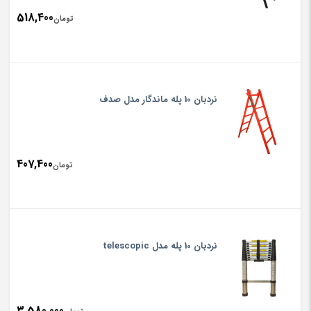
518,400
تومان
نردبان 10 پله ماندگار مدل صدف
407,400
تومان
نردبان 10 پله مدل telescopic
3,580,000