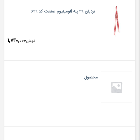
نردبان 29 پله آلومینیوم صنعت کد 629
1,740,000
تومان
محصول