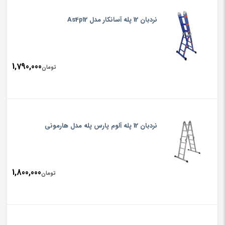
نردبان 12 پله آسانکار مدل As4p12
1,790,000
تومان
نردبان 12 پله آلوم پارس پله مدل هارمونی
1,800,000
تومان