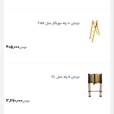
نردبان 10 پله مهرنگار مدل TAK
405,000
تومان
نردبان 11 پله مدل TL
3,670,000
تومان