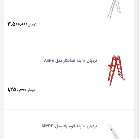
3,500,000
تومان
نردبان 10 پله آسانکار مدل As10s
1,250,000
تومان
نردبان 10 پله آلوم راد مدل M12PP