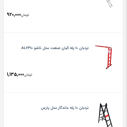
920,000
تومان
نردبان 10 پله آلیان صنعت مدل تاشو AL2P10
1,135,000
تومان
نردبان 10 پله ماندگار مدل پارس