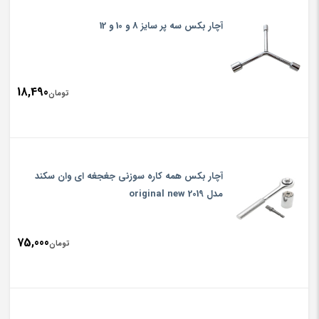
آچار بکس سه پر سایز 8 و 10 و 12
18,490
تومان
آچار بکس همه کاره سوزنی جغجغه ای وان سکند
مدل original new 2019
75,000
تومان