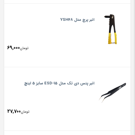
انبر پرچ مدل YSH48
69,000
تومان
انبر پنس دی تک مدل ESD-15 سایز 5 اینچ
27,700
تومان