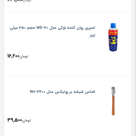
rice
تومان
ent
rice
تومان,000
is:
اسپری روان کننده اوکی مدل WD-40 حجم 450 میلی
تومان,000
لیتر
16,200
تومان
الماس شیشه بر رونیکس مدل RH-3400
39,500
تومان