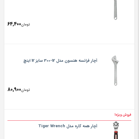
64,400
تومان
آچار فرانسه هنسون مدل 12-300 سایز 12 اینچ
80,900
تومان
فروش ویژه!
آچار همه کاره مدل Tiger Wrench