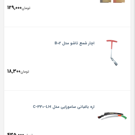
129,000
تومان
اچار شمع تاشو مدل B02
18,300
تومان
اره باغبانی سامورایی مدل C-330-LH
435,000