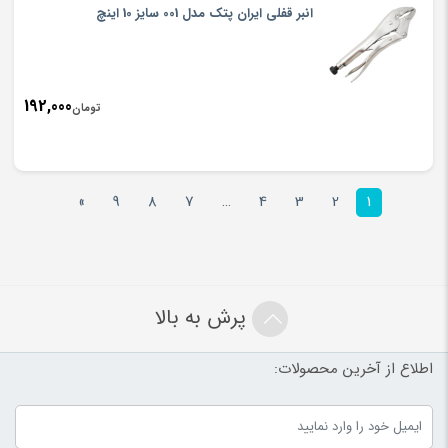
انبر قفلی ایران پتک مدل 001 سایز 10 اینچ
192,000
تومان
»
9
8
7
…
4
3
2
1
پرش به بالا
اطلاع از آخرین محصولات: