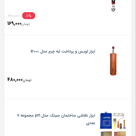
inal
190,000
11%
169,000
rice
تومان
ent
rice
تومان,000
is:
ابزار لویس و پرداخت لبه چرم مدل 12000
تومان,000
480,000
تومان
ابزار نقاشی ساختمان سیتک مدل p21 مجموعه 7
عددی