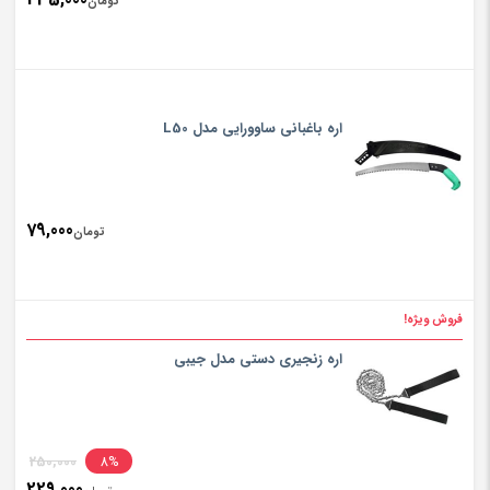
تومان
اره باغبانی ساوورایی مدل L50
79,000
تومان
فروش ویژه!
اره زنجیری دستی مدل جیبی
inal
250,000
8%
229,000