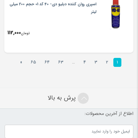
اسپری روان کننده دبلیو دی- 40 کد 01 حجم 200 میلی
لیتر
112,000
تومان
»
65
64
63
…
4
3
2
1
پرش به بالا
اطلاع از آخرین محصولات: