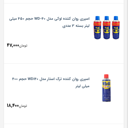
اسپری روان کننده اوکی مدل WD-40 حجم 450 میلی
لیتر بسته 3 عددی
47,000
تومان
اسپری روان کننده ترک استار مدل WDi40 حجم 400
میلی لیتر
18,400
تومان