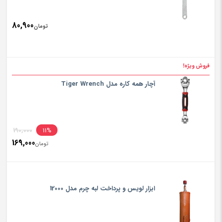
80,900
تومان
فروش ویژه!
آچار همه کاره مدل Tiger Wrench
inal
190,000
11%
169,000
rice
تومان
ent
rice
تومان,000
is:
ابزار لویس و پرداخت لبه چرم مدل 12000
تومان,000