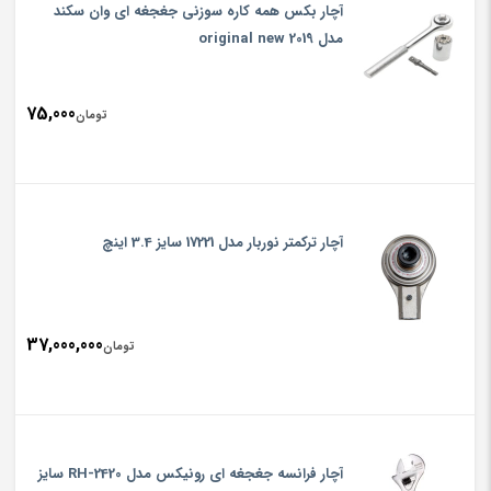
آچار بکس همه کاره سوزنی جغجغه ای وان سکند
مدل original new 2019
75,000
تومان
آچار ترکمتر نوربار مدل 17221 سایز 3.4 اینچ
37,000,000
تومان
آچار فرانسه جغجغه‌ ای رونیکس مدل RH-2420 سایز