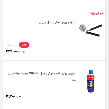
فروش ویژه!
اره زنجیری دستی مدل جیبی
inal
250,000
8%
229,000
rice
تومان
ent
rice
تومان,000
is:
اسپری روان کننده اوکی مدل WD-40 حجم 450 میلی
تومان,000
لیتر
16,200
تومان