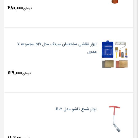
480,000
تومان
ابزار نقاشی ساختمان سیتک مدل p21 مجموعه 7
عددی
129,000
تومان
اچار شمع تاشو مدل B02
18,300