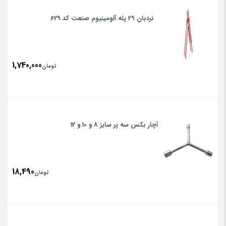
نردبان 29 پله آلومینیوم صنعت کد 629
1,740,000
تومان
آچار بکس سه پر سایز 8 و 10 و 12
18,490
تومان