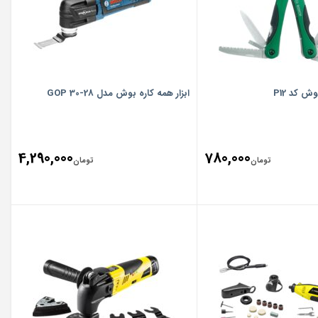
ش كد P12
ابزار همه کاره بوش مدل GOP 30-28
4,290,000
780,000
تومان
تومان