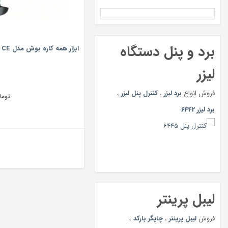
برد و پنل دستگاه
ابزار همه کاره بوش مدل PMF 220 CE
لیزر
فروش انواع
برد لیزر
،
کنترل پنل لیزر
،
توما
برد لیزر 6442
لیبل پرینتر
فروش
لیبل پرینتر
،
چاپگر بارکد
،