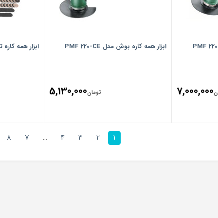
ابزار همه کاره بوش مدل PMF 220-CE
ابزار همه کاره تروتک م
5,130,000
7,000,000
ن
تومان
8
7
…
4
3
2
1