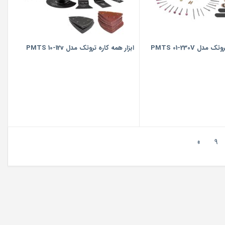
دل PMTS 01-230V
ابزار همه کاره تروتک مدل PMTS 10-12v
»
9