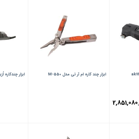
ابزار چند کاره ام آر تی مدل M-550
ابزار چندکاره اُزیت
2,851,080