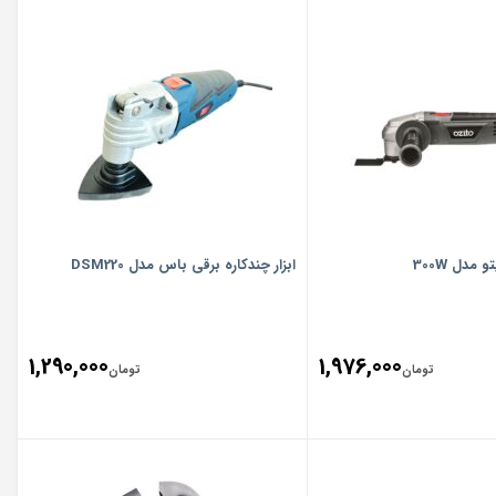
و مدل 300W
ابزار چندکاره برقی باس مدل DSM220
1,290,000
1,976,000
تومان
تومان