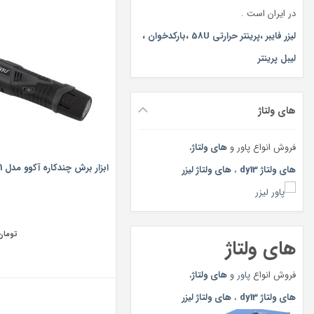
در ایران است .
لیزر فایبر
،
پرینتر حرارتی 58U
،
بارکدخوان
،
لیبل پرینتر
های ولتاژ
فروش انواع پاور و
های ولتاژ
،
ابزار برش چندکاره آکوو مدل ak711
های ولتاژ dy13
،
های ولتاژ لیزر
تومان
های ولتاژ
فروش انواع
پاور
و
های ولتاژ
،
های ولتاژ dy13
،
های ولتاژ لیزر