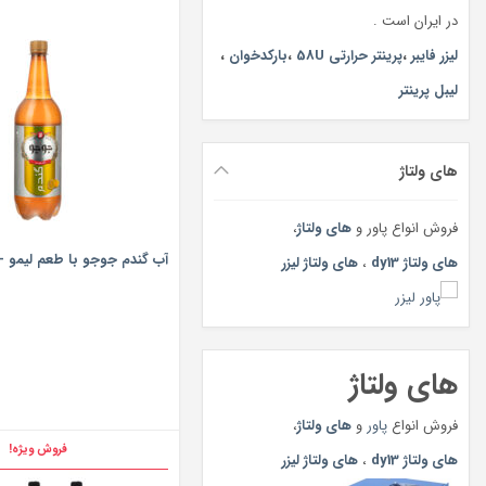
در ایران است .
لیزر فایبر
،
پرینتر حرارتی 58U
،
بارکدخوان
،
لیبل پرینتر
های ولتاژ
فروش انواع پاور و
های ولتاژ
،
آب گندم جوجو با طعم لیمو – 1 لیت
های ولتاژ dy13
،
های ولتاژ لیزر
های ولتاژ
فروش انواع
پاور
و
های ولتاژ
،
فروش ویژه!
های ولتاژ dy13
،
های ولتاژ لیزر