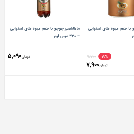
 با طعم میوه های استوایی
ماءالشعیر جوجو با طعم میوه های استوایی
– 330 میلی لیتر
Original
5,090
9,700
19%
تومان
7,900
price
تومان
Current
was:
price
تومان9,700.
is:
تومان7,900.