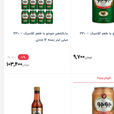
ماءالشعیر جوجو با طعم کلاسیک – 330
ماءالشعیر جوجو با طعم کلاسیک – 330
میلی لیتر بسته 12 عددی
inal
9,700
116,160
11%
تومان
103,400
ice
تومان
ent
ice
فروش ویژه!
تومان160
is:
تومان400