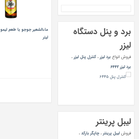
برد و پنل دستگاه
لیتر
لیزر
فروش انواع
برد لیزر
،
کنترل پنل لیزر
،
برد لیزر 6442
لیبل پرینتر
فروش
لیبل پرینتر
،
چاپگر بارکد
،