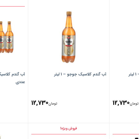
ر
آب گندم کلاسیک جوجو – 1 لیتر
عددی
12,730
12,730
تومان
تومان
فروش ویژه!