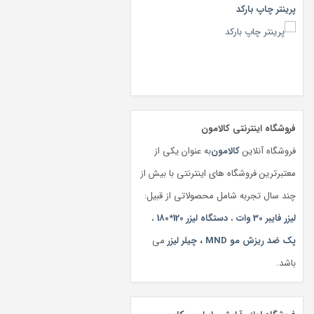
پرینتر چاپ بارکد
فروشگاه اینترنتی کالامون
فروشگاه آنلاین
کالامون
به عنوان یکی از
معتبرترین فروشگاه های اینترنتی با بیش از
چند سال تجربه شامل محصولاتی از قبیل:
لیزر فایبر 30 وات
،
دستگاه لیزر 120*180
،
پک ضد ریزش مو MND
،
چیلر لیزر
می
باشد.