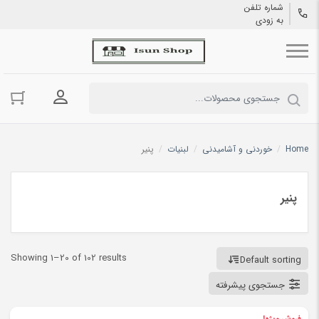
شماره تلفن
به زودی
ورود به حسا
Home
/
خوردنی و آشامیدنی
/
لبنیات
/
پنیر
پنیر
Showing 1–20 of 102 results
Default sorting
جستجوی پیشرفته