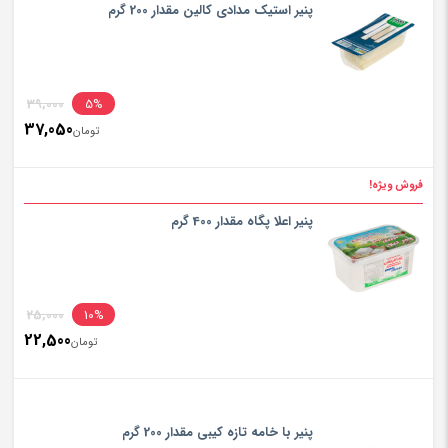
پنیر استیک مدادی کالین مقدار 200 گرم
inal
39,000
5%
37,050
rice
تومان
ent
rice
فروش ویژه!
تومان000
is:
پنیر اعلا پگاه مقدار 400 گرم
تومان050
inal
25,000
10%
22,500
rice
تومان
ent
rice
تومان000
is:
پنیر با خامه تازه کیبی مقدار 200 گرم