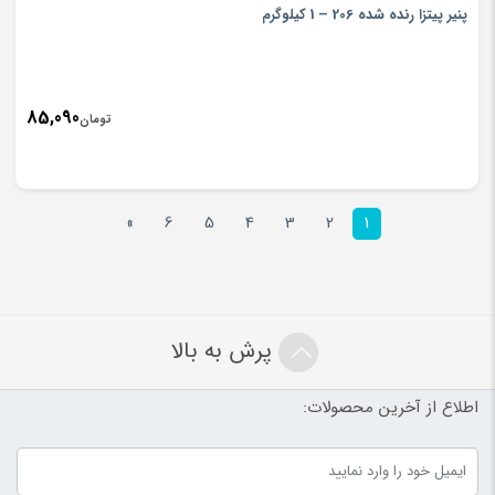
is:
پنیر پیتزا رنده شده 206 – 1 کیلوگرم
تومان900
85,090
تومان
»
6
5
4
3
2
1
پرش به بالا
اطلاع از آخرین محصولات: