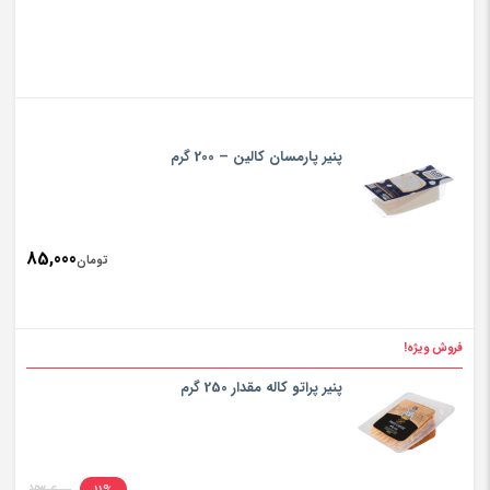
پنیر پارمسان کالین – 200 گرم
85,000
تومان
فروش ویژه!
پنیر پراتو کاله مقدار 250 گرم
inal