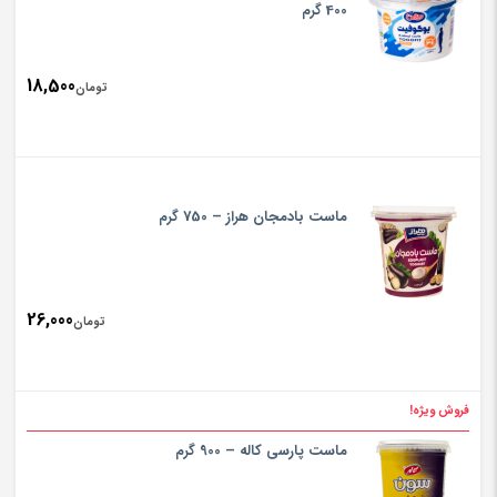
تومان950
400 گرم
18,500
تومان
ماست بادمجان هراز – 750 گرم
26,000
تومان
فروش ویژه!
ماست پارسی کاله – 900 گرم