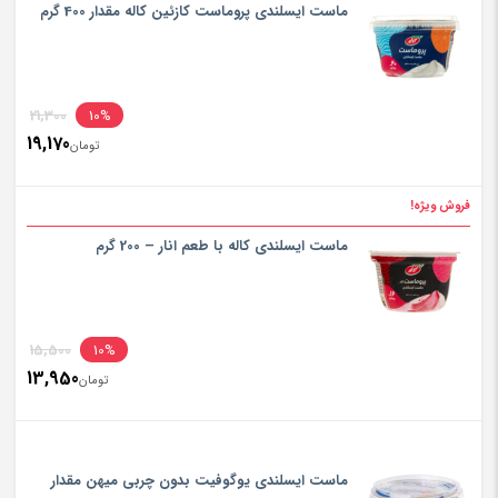
is:
ماست ایسلندی پروماست کازئین کاله مقدار 400 گرم
تومان000
inal
21,300
10%
19,170
rice
تومان
ent
rice
فروش ویژه!
تومان300
is:
ماست ایسلندی کاله با طعم انار – 200 گرم
تومان170
inal
15,500
10%
13,950
rice
تومان
ent
rice
تومان500
is:
ماست ایسلندی یوگوفیت بدون چربی میهن مقدار