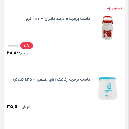
rice
فروش ویژه!
تومان900
is:
ماست پرچرب 5 درصد مانیزان – 2000 گرم
تومان210
inal
32,000
10%
28,800
rice
تومان
ent
rice
تومان000
is:
ماست پرچرب ارگانیک آقای طبیعی – 1.35 کیلوگرم
تومان800
35,500
تومان