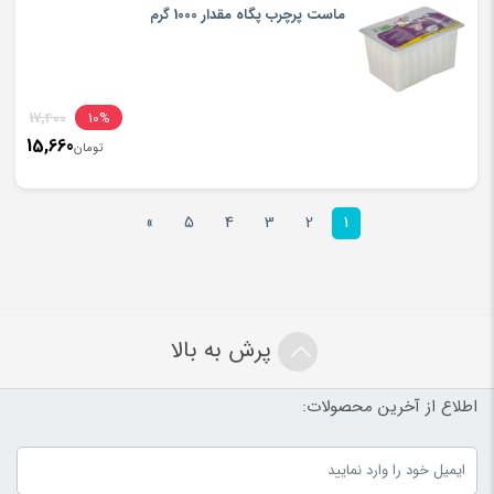
is:
ماست پرچرب پگاه مقدار 1000 گرم
تومان220
inal
17,400
10%
15,660
rice
تومان
ent
rice
تومان400
»
5
4
3
2
1
is:
تومان660
پرش به بالا
اطلاع از آخرین محصولات: