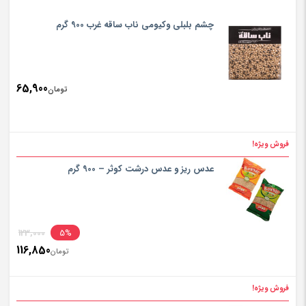
چشم بلبلی وکیومی ناب ساقه غرب 900 گرم
65,900
تومان
فروش ویژه!
عدس ریز و عدس درشت کوثر – 900 گرم
inal
123,000
5%
116,850
rice
تومان
ent
rice
فروش ویژه!
تومان,000