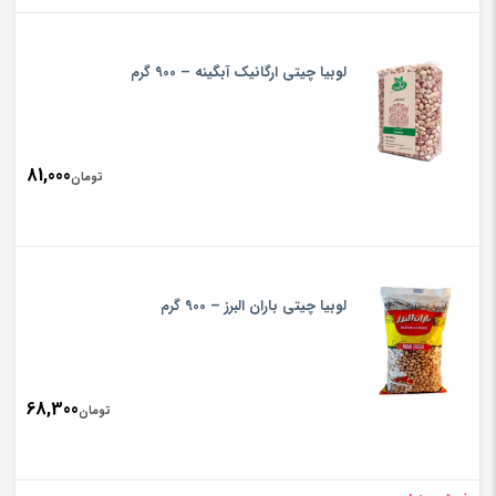
لوبیا چیتی ارگانیک آبگینه – 900 گرم
81,000
تومان
لوبیا چیتی باران البرز – 900 گرم
68,300
تومان