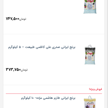
747,500
تومان
برنج ایرانی صدری علی کاظمی طبیعت – 5 کیلوگرم
373,750
تومان
فروش ویژه!
برنج ایرانی طارم هاشمی مژده- 10 کیلوگرم