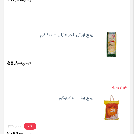
تومان
برنج ایرانی فجر هایلی – 900 گرم
55,800
تومان
فروش ویژه!
برنج ایفا – 10 کیلوگرم
inal
330,000
7%
306,900