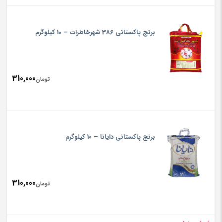
rice
تومان,000
is:
برنج پاکستانی 386 شهرخاطرات – 10 کیلوگرم
تومان,000
310,000
تومان
برنج پاکستانی دایانا – 10 کیلوگرم
310,000
تومان