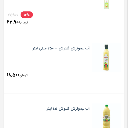
inal
27,800
14%
23,900
rice
تومان
ent
rice
تومان800
is:
آب لیموترش گلنوش – 250 میلی لیتر
تومان900
18,500
تومان
آب لیموترش گلنوش 1.5 لیتر