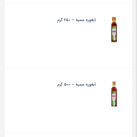
rice
تومان800
is:
آبغوره سمیه – 250 گرم
تومان300
آبغوره سمیه – 500 گرم