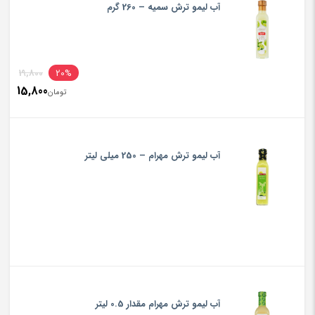
آب لیمو ترش سمیه – 260 گرم
inal
19,800
20%
15,800
rice
تومان
ent
rice
تومان800
is:
آب لیمو ترش مهرام – 250 میلی لیتر
تومان800
آب لیمو ترش مهرام مقدار 0.5 لیتر