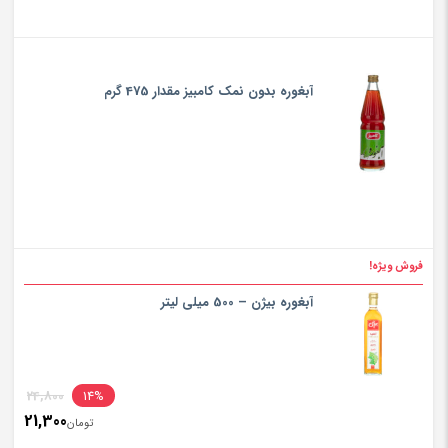
آبغوره بدون نمک کامبیز مقدار 475 گرم
فروش ویژه!
آبغوره بیژن – 500 میلی لیتر
inal
24,800
14%
21,300
rice
تومان
ent