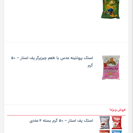
اسنک پروتئینه عدس با طعم چیزبرگر پف استار – 50
گرم
فروش ویژه!
اسنک پف استار – 50 گرم بسته 4 عددی