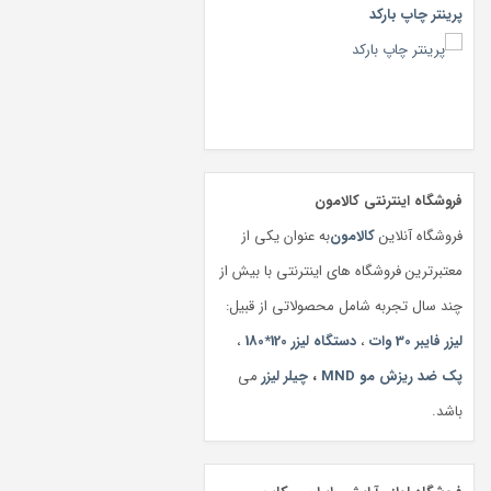
پرینتر چاپ بارکد
فروشگاه اینترنتی کالامون
فروشگاه آنلاین
کالامون
به عنوان یکی از
معتبرترین فروشگاه های اینترنتی با بیش از
چند سال تجربه شامل محصولاتی از قبیل:
لیزر فایبر 30 وات
،
دستگاه لیزر 120*180
،
پک ضد ریزش مو MND
،
چیلر لیزر
می
باشد.