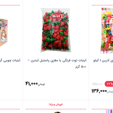
آبنبات با طعم میوه مینی کندی آدرین 1 کیلو
آبنبات توت فرنگی با مغزی پاستیل آیدین –
آبنبات چوبی گرد گو
500 گرم
Original
41,000
175,000
22
تومان
136,000
price
ومان
Current
was:
price
فروش ویژه!
تومان175,000.