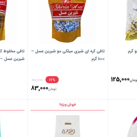
تافی کره ای شیری میلکی مو شیرین عسل –
تافی مخلوط کره
1000 گرم
شیرین عسل – مقدار 0
Original
125,000
100,000
17%
ومان
83,000
price
تومان
Current
was:
price
فروش ویژه!
تومان100,000.
is:
تومان83,000.