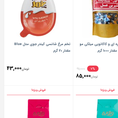
 ای و کاکائویی میلکی مو
تخم مرغ شانسی کیندر جوی مدل Blue
100 گرم
مقدار 20 گرم
Original
43,000
91,000
7%
تومان
85,000
price
تومان
Current
was:
price
فروش ویژه!
فروش ویژه!
تومان91,000.
is:
تومان85,000.