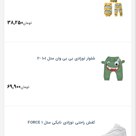
38,250
تومان
شلوار نوزادی بی بی وان مدل 101 -2
69,900
تومان
کفش راحتی نوزادی نایکی مدل FORCE 1