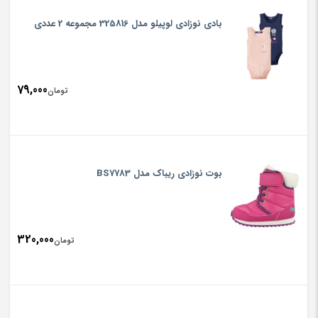
بادی نوزادی لوپیلو مدل 325816 مجموعه 2 عددی
79,000
تومان
بوت نوزادی ریباک مدل BS7783
320,000
تومان