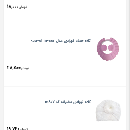
18,000
تومان
کلاه حمام نوزادی مدل kca-chin-sor
28,500
تومان
کلاه نوزادی دخترانه کد m807
19,720
تومان