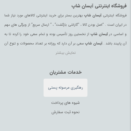
فروشگاه اینترنتی آیسان شاپ
فروشگاه اینترنتی
آیسان شاپ
بهترین بستر برای خرید اینترنتی کالاهای مورد نیاز شما
در ایران است . “اصل بودن کالا ، “گارانتی بازگشت” ، ” ارسال سریع” از ویژگی های مهم
و اساسی در
آیسان شاپ
از نخستین روز تأسیس بوده و تمام سعی خود را کرده تا به
آن پایبند باشد .
آیسان شاپ
سعی بر آن دارد که روزانه بر تعداد محصولات و تنوع آن
نمایش بیشتر
بیفزاید تا بتواند نیاز همه ی افراد با هر نوع سلیقه را در خرید محصولات اینترنتی مرتفع
کند.
تمامی کالاها و خدمات در
آیسان شاپ
خدمات مشتریان
حسب مورد دارای مجوز های لازم از مراجع
مربوطه می باشند و فعالیتهای این سایت تابع قوانین و مقررات جمهوری اسلامی ایران
رهگیری مرسوله پستی
می باشد.
شیوه های پرداخت
نحوه ثبت سفارش