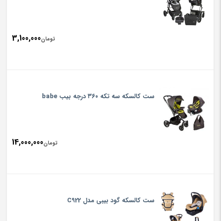
3,100,000
تومان
ست کالسکه سه تکه ۳۶۰ درجه بیب babe
14,000,000
تومان
ست کالسکه گود بیبی مدل C922