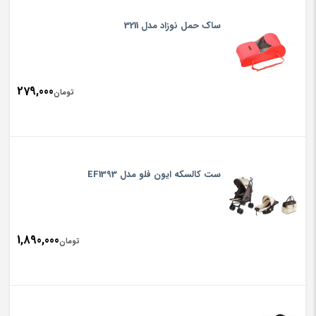
ساک حمل نوزاد مدل 3211
279,000
تومان
ست کالسکه ایون فلو مدل EF1393
1,890,000
تومان