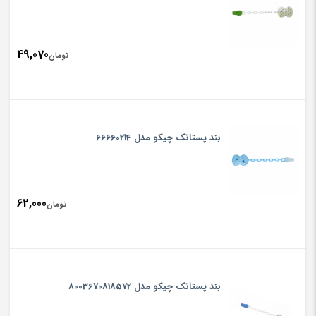
49,070
تومان
بند پستانک چیکو مدل 66660214
62,000
تومان
بند پستانک چیکو مدل 8003670818572