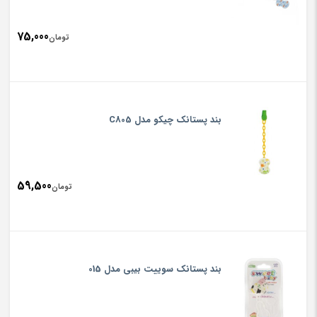
75,000
تومان
بند پستانک چیکو مدل C805
59,500
تومان
بند پستانک سوییت بیبی مدل 015