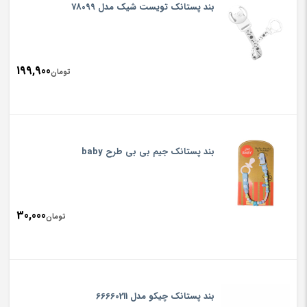
بند پستانک تویست شیک مدل 78099
199,900
تومان
بند پستانک جیم بی بی طرح baby
30,000
تومان
بند پستانک چیکو مدل 66660211