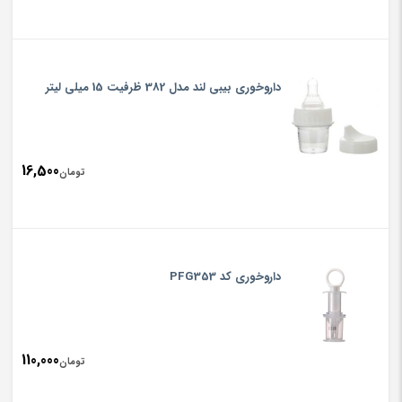
داروخوری بیبی لند مدل 382 ظرفیت 15 میلی لیتر
16,500
تومان
داروخوری کد PFG353
110,000
تومان