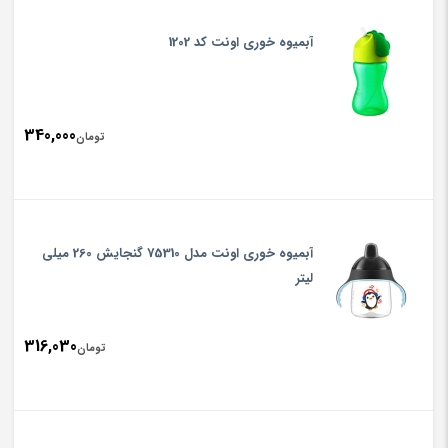
آبمیوه خوری اونت کد 1202
340,000
تومان
آبمیوه خوری اونت مدل 75310 گنجایش 260 میلی
لیتر
316,030
تومان