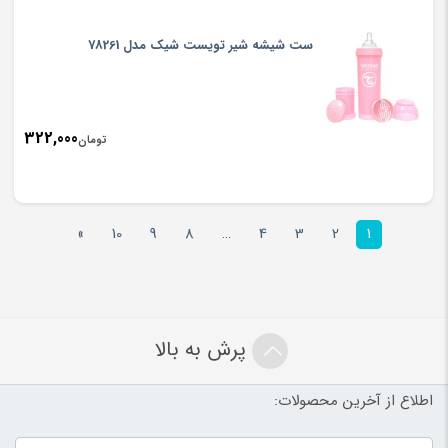
ست شیشه شیر تویست شیک مدل 78261
322,000
تومان
»
10
9
8
…
4
3
2
1
پرش به بالا
اطلاع از آخرین محصولات: