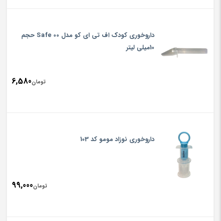
داروخوری کودک اف تی ای کو مدل Safe 00 حجم
10میلی لیتر
6,580
تومان
داروخوری نوزاد مومو کد 103
99,000
تومان