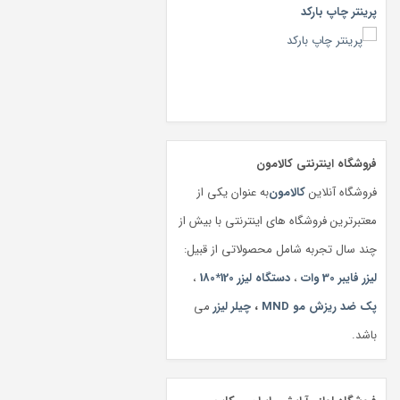
پرینتر چاپ بارکد
فروشگاه اینترنتی کالامون
فروشگاه آنلاین
کالامون
به عنوان یکی از
معتبرترین فروشگاه های اینترنتی با بیش از
چند سال تجربه شامل محصولاتی از قبیل:
لیزر فایبر 30 وات
،
دستگاه لیزر 120*180
،
پک ضد ریزش مو MND
،
چیلر لیزر
می
باشد.