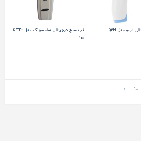
 ترمو مدل Q2N
تب سنج دیجیتالی سامسونگ مدل SET-
100
»
10