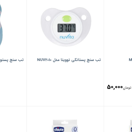
تب سنج پستانکی نوویتا مدل NUV2010
تب سنج پستونکی
50,000
تومان