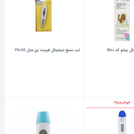
بنئو کد D100
تب‌ سنج دیجیتال فرست یرز مدل Y7078
فروش ویژه!