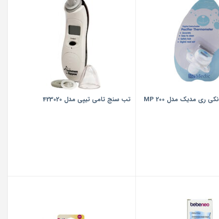
 ری مدیک مدل MP 200
تب سنج تامی تیپی مدل 423020