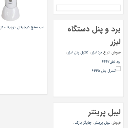
برد و پنل دستگاه
تب سنج دیجیتال نوویتا مدل UV2070
لیزر
فروش انواع
برد لیزر
،
کنترل پنل لیزر
،
برد لیزر 6442
لیبل پرینتر
فروش
لیبل پرینتر
،
چاپگر بارکد
،