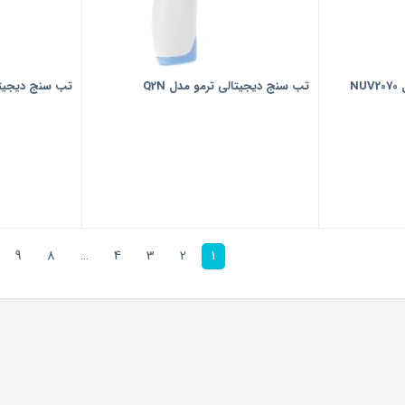
N
تب سنج دیجیتالی ترمو مدل Q2N
تب سنج دیجیتالی
9
8
…
4
3
2
1