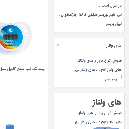
در ایران است .
لیزر فایبر
،
پرینتر حرارتی 58U
،
بارکدخوان
،
لیبل پرینتر
های ولتاژ
فروش انواع پاور و
های ولتاژ
،
پستانک تب سنج کانپل مدل 103
های ولتاژ dy13
،
های ولتاژ لیزر
های ولتاژ
فروش انواع
پاور
و
های ولتاژ
،
های ولتاژ dy13
،
های ولتاژ لیزر