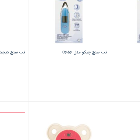
تب سنج چیکو مدل C656
تب سنج دیجیتال ب