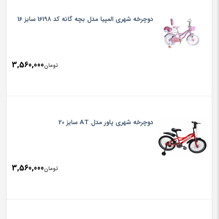
دوچرخه شهری المپیا مدل بچه گانه کد 16198 سایز 16
3,560,000
تومان
دوچرخه شهری پاور مدل AT سایز 20
3,560,000
تومان