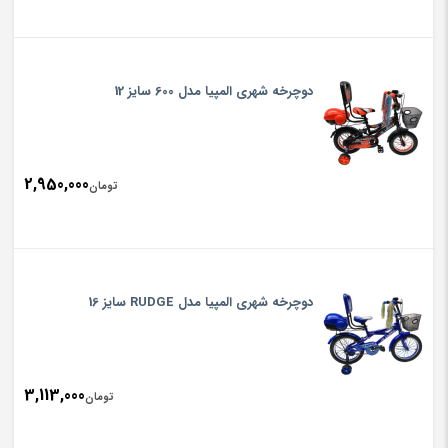
دوچرخه شهری المپیا مدل 600 سایز 12
2,950,000
تومان
دوچرخه شهری المپیا مدل RUDGE سایز 16
3,113,000
تومان