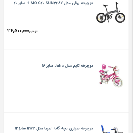
دوچرخه برقی مدل HIMO C20 SUN3487 سایز 20
34,500,000
تومان
دوچرخه تایم مدل Julia سایز 16
دوچرخه سواری بچه گانه المپیا مدل 12173 سایز 12