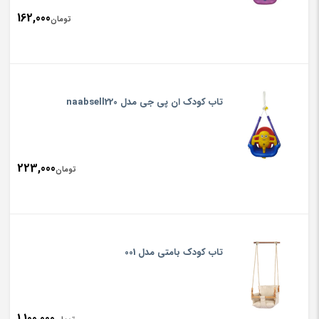
162,000
تومان
تاب کودک ان پی جی مدل naabsell220
223,000
تومان
تاب کودک بامتی مدل 001
1,100,000