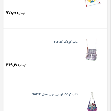
970,000
تومان
تاب کودک کد 202
369,600
تومان
تاب کودک ان پی جی مدل NA224