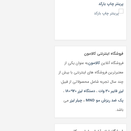
پرینتر چاپ بارکد
فروشگاه اینترنتی کالامون
فروشگاه آنلاین
کالامون
به عنوان یکی از
معتبرترین فروشگاه های اینترنتی با بیش از
چند سال تجربه شامل محصولاتی از قبیل:
لیزر فایبر 30 وات
،
دستگاه لیزر 120*180
،
پک ضد ریزش مو MND
،
چیلر لیزر
می
باشد.