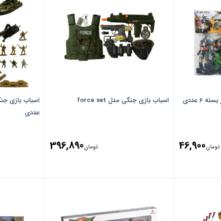
 6 عددی
اسباب بازی جنگی مدل force set
عددی
396,890
46,900
تومان
تومان