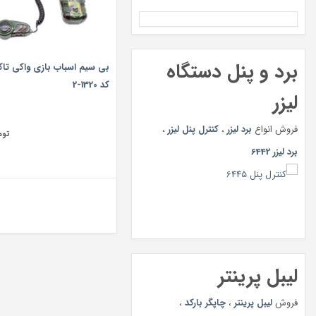
برد و پنل دستگاه
بی سیم اسباب بازی واکی تا
کد 1320-2
لیزر
فروش انواع
برد لیزر
،
کنترل پنل لیزر
،
توم
برد لیزر 6442
لیبل پرینتر
فروش
لیبل پرینتر
،
چاپگر بارکد
،