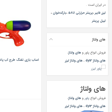
در ایران است .
لیزر فایبر
،
پرینتر حرارتی 58U
،
بارکدخوان
،
لیبل پرینتر
های ولتاژ
فروش انواع پاور و
های ولتاژ
،
اساب بازی تفنگ طرح آب پاش م
های ولتاژ dy13
،
های ولتاژ لیزر
های ولتاژ
فروش انواع
پاور
و
های ولتاژ
،
های ولتاژ dy13
،
های ولتاژ لیزر