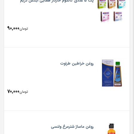
پک 5 عددی کاندوم خاردار فضایی ایکس دریم
90,000
تومان
روغن خراطین طراوت
70,000
تومان
روغن ماساژ شترمرغ ولنسی