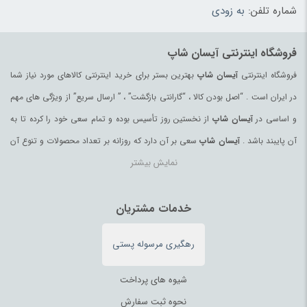
شماره تلفن:
به زودی
فروشگاه اینترنتی آیسان شاپ
فروشگاه اینترنتی
آیسان شاپ
بهترین بستر برای خرید اینترنتی کالاهای مورد نیاز شما
در ایران است . “اصل بودن کالا ، “گارانتی بازگشت” ، ” ارسال سریع” از ویژگی های مهم
و اساسی در
آیسان شاپ
از نخستین روز تأسیس بوده و تمام سعی خود را کرده تا به
آن پایبند باشد .
آیسان شاپ
سعی بر آن دارد که روزانه بر تعداد محصولات و تنوع آن
نمایش بیشتر
بیفزاید تا بتواند نیاز همه ی افراد با هر نوع سلیقه را در خرید محصولات اینترنتی مرتفع
کند.
تمامی کالاها و خدمات در
آیسان شاپ
خدمات مشتریان
حسب مورد دارای مجوز های لازم از مراجع
مربوطه می باشند و فعالیتهای این سایت تابع قوانین و مقررات جمهوری اسلامی ایران
رهگیری مرسوله پستی
می باشد.
شیوه های پرداخت
نحوه ثبت سفارش