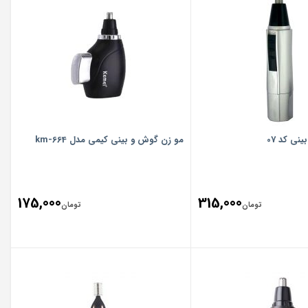
نی کد 07
مو زن گوش و بینی کیمی مدل km-664
175,000
315,000
تومان
تومان