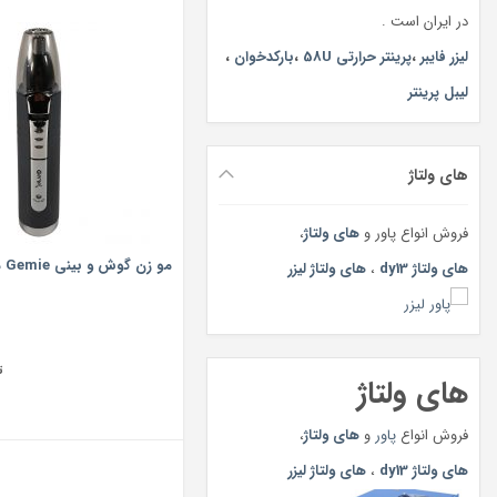
در ایران است .
لیزر فایبر
،
پرینتر حرارتی 58U
،
بارکدخوان
،
لیبل پرینتر
های ولتاژ
فروش انواع پاور و
های ولتاژ
،
مو زن گوش و بینی Gemie مدل GM-3109
های ولتاژ dy13
،
های ولتاژ لیزر
ت
های ولتاژ
فروش انواع
پاور
و
های ولتاژ
،
های ولتاژ dy13
،
های ولتاژ لیزر