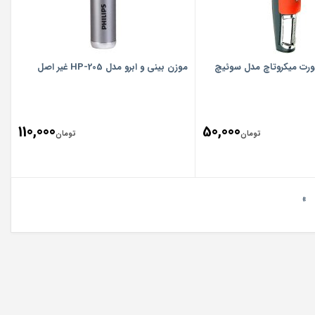
رت میکروتاچ مدل سوئیچ
موزن بینی و ابرو مدل HP-205 غیر اصل
110,000
50,000
تومان
تومان
»