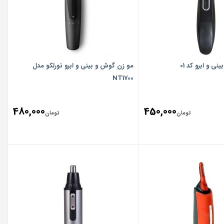
ی و ابرو کد 01
مو زن گوش و بینی و ابرو نورلکو مدل
NT1700
480,000
450,000
تومان
تومان