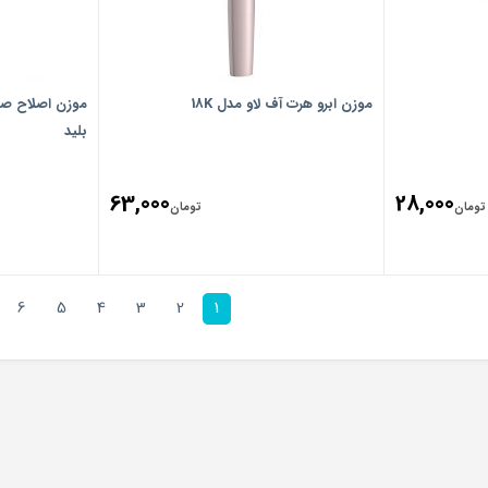
موزن ابرو هرت آف لاو مدل 18K
موزن اصلاح صو
بلید
63,000
28,000
تومان
تومان
6
5
4
3
2
1