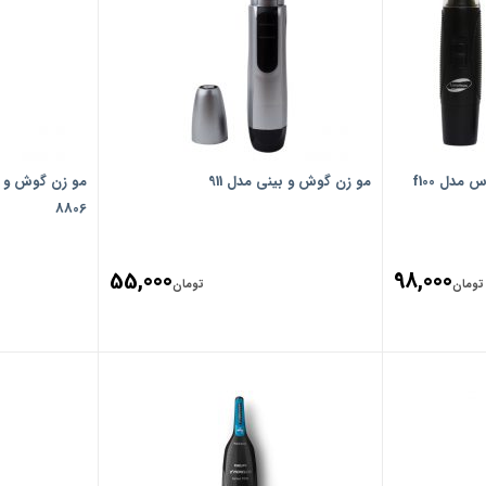
دل f100
مو زن گوش و بینی مدل 911
8806
55,000
98,000
تومان
تومان