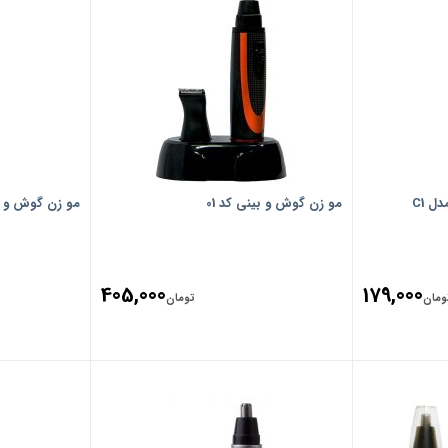
 C1
مو زن گوش و بینی کد 01
مو زن گوش و بی
405,000
179,000
ومان
تومان