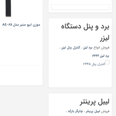
برد و پنل دستگاه
موزن ابرو سنیر مدل AE-811
لیزر
فروش انواع
برد لیزر
،
کنترل پنل لیزر
،
برد لیزر 6442
لیبل پرینتر
فروش
لیبل پرینتر
،
چاپگر بارکد
،