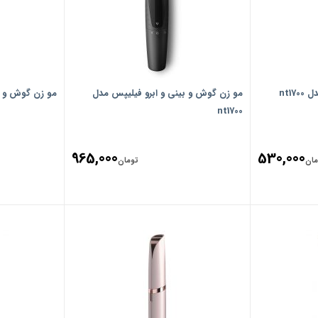
nt1
مو زن گوش و بینی و ابرو فیلیپس مدل
مو زن گوش و بین
nt1700
965,000
530,000
مان
تومان