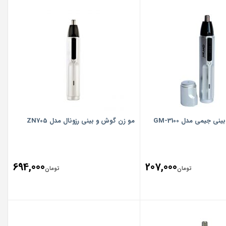
 جیمی مدل GM-3100
مو زن گوش و بینی رزونال مدل ZN705
694,000
207,000
تومان
تومان