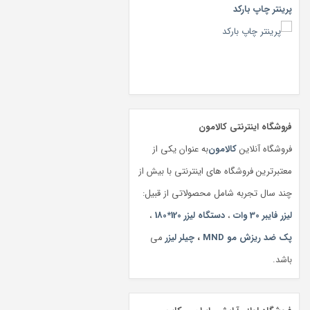
پرینتر چاپ بارکد
فروشگاه اینترنتی کالامون
فروشگاه آنلاین
کالامون
به عنوان یکی از
معتبرترین فروشگاه های اینترنتی با بیش از
چند سال تجربه شامل محصولاتی از قبیل:
لیزر فایبر 30 وات
،
دستگاه لیزر 120*180
،
پک ضد ریزش مو MND
،
چیلر لیزر
می
باشد.