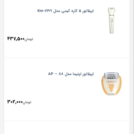
اپیلاتور 5 کاره کیمی مدل Km-2199
437,500
تومان
اپیلاتور اپتیما مدل AP – 88
302,000
تومان