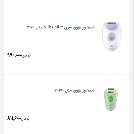
اپیلاتور براون سری Silk Epil 3 مدل 3170
990,000
تومان
اپیلاتور براون مدل 170-3
811,600
تومان