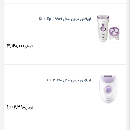
اپیلاتور براون مدل 9961 Silk Epil
3,160,000
تومان
اپیلاتور براون مدل SE 3-170
1,006,390
تومان