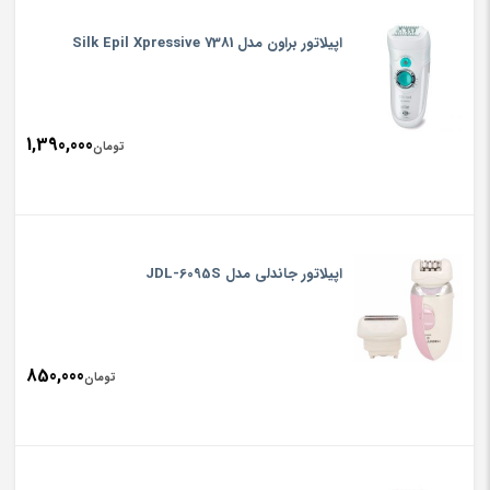
اپیلاتور براون مدل Silk Epil Xpressive 7381
1,390,000
تومان
اپیلاتور جاندلی مدل JDL-6095S
850,000
تومان