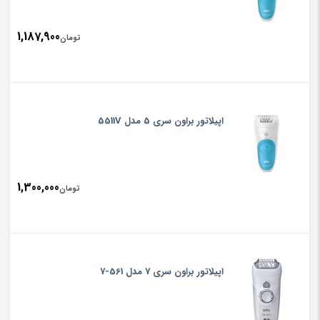
1,187,900
تومان
اپیلاتور براون سری 5 مدل 5511V
1,300,000
تومان
اپیلاتور براون سری 7 مدل 561-7