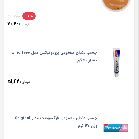
inal
26,300
22%
20,400
rice
تومان
ent
rice
تومان300
is:
چسب دندان مصنوعی پرودوفیکس مدل zinc free
تومان400
مقدار 40 گرم
51,420
تومان
چسب دندان مصنوعی فیکسودنت مدل Original
وزن 47 گرم