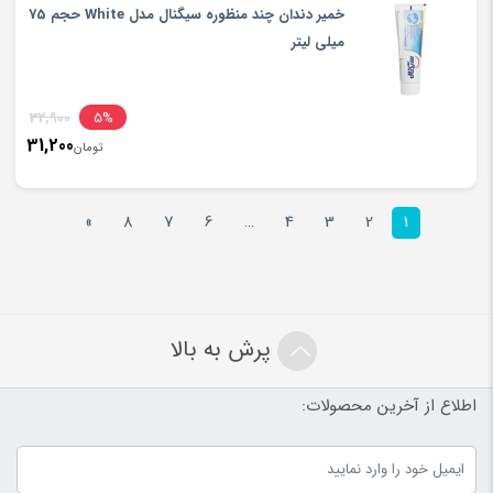
خمیر دندان چند منظوره سیگنال مدل White حجم 75
میلی لیتر
inal
32,900
5%
31,200
rice
تومان
ent
rice
تومان900
»
8
7
6
…
4
3
2
1
is:
تومان200
پرش به بالا
اطلاع از آخرین محصولات: