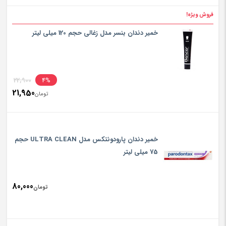
rice
فروش ویژه!
تومان150
is:
خمیر دندان بنسر مدل زغالی حجم 120 میلی لیتر
تومان400
inal
22,900
4%
21,950
rice
تومان
ent
rice
تومان900
is:
خمیر دندان پارودونتکس مدل ULTRA CLEAN حجم
تومان950
75 میلی لیتر
80,000
تومان