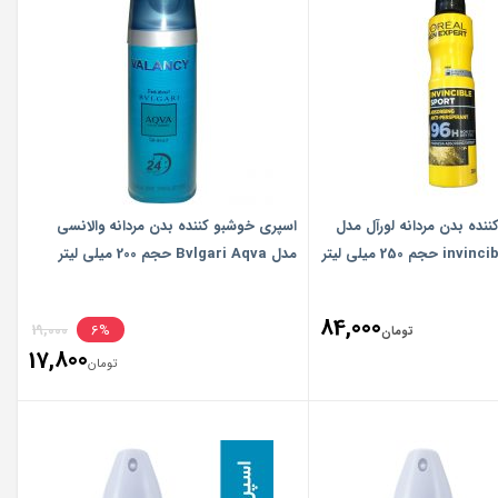
is:
تومان00
نده بدن مردانه لورآل مدل
اسپری خوشبو کننده بدن مردانه والانسی
 250 میلی لیتر
مدل Bvlgari Aqva حجم 200 میلی لیتر
inal
84,000
19,000
6%
تومان
17,800
ice
تومان
ent
ice
تومان00
is:
تومان00