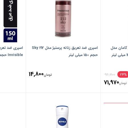
کامان مدل
اسپری ضد تعریق زنانه پرستیژ مدل 212 Sky
اسپری ضد تعریق
حجم 150 میلی لیتر
Invisible حجم 150 میلی لیتر
Original
14,800
94,700
24%
تومان
71,970
price
تومان
Current
was:
price
تومان94,700.
is:
تومان71,970.