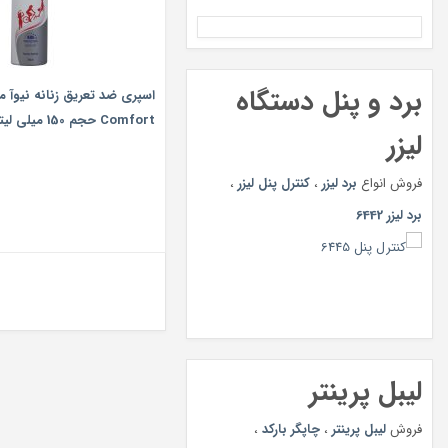
برد و پنل دستگاه
Comfort حجم 150 میلی لیتر
لیزر
فروش انواع
برد لیزر
،
کنترل پنل لیزر
،
برد لیزر 6442
لیبل پرینتر
فروش
لیبل پرینتر
،
چاپگر بارکد
،