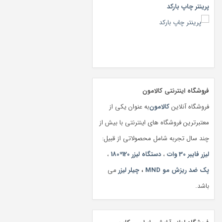
پرینتر چاپ بارکد
فروشگاه اینترنتی کالامون
فروشگاه آنلاین
کالامون
به عنوان یکی از
معتبرترین فروشگاه های اینترنتی با بیش از
چند سال تجربه شامل محصولاتی از قبیل:
لیزر فایبر 30 وات
،
دستگاه لیزر 120*180
،
پک ضد ریزش مو MND
،
چیلر لیزر
می
باشد.